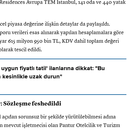
n Residences Avrupa TEM İstanbul, 141 oda ve 440 yatak
 piyasa değerine ilişkin detaylar da paylaşıldı.
oru verileri esas alınarak yapılan hesaplamalara göre
lyar 615 milyon 950 bin TL, KDV dahil toplam değeri
arak tescil edildi.
uygun fiyatlı tatil' ilanlarına dikkat: "Bu
 kesinlikle uzak durun"
r: Sözleşme feshedildi
l açıdan sorunsuz bir şekilde yürütülebilmesi adına
 mevcut işletmecisi olan Pantur Otelcilik ve Turizm