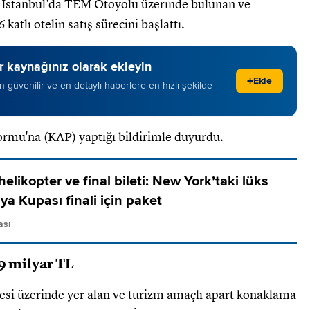
, İstanbul'da TEM Otoyolu üzerinde bulunan ve
katlı otelin satış sürecini başlattı.
 kaynağınız olarak ekleyin
+
Ekle
 en güvenilir ve en detaylı haberlere en hızlı şekilde
ormu'na (KAP) yaptığı bildirimle duyurdu.
elikopter ve final bileti: New York’taki lüks
a Kupası finali için paket
ası
.9 milyar TL
esi üzerinde yer alan ve turizm amaçlı apart konaklama