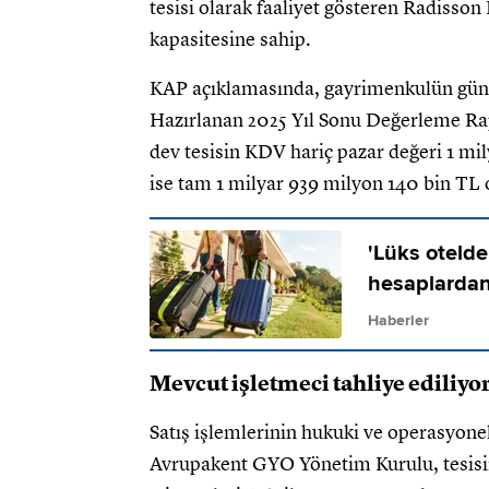
tesisi olarak faaliyet gösteren Radisso
kapasitesine sahip.
KAP açıklamasında, gayrimenkulün güncel
Hazırlanan 2025 Yıl Sonu Değerleme Rap
dev tesisin KDV hariç pazar değeri 1 mi
ise tam 1 milyar 939 milyon 140 bin TL ol
'Lüks otelde 
hesaplardan
Haberler
Mevcut işletmeci tahliye ediliyo
Satış işlemlerinin hukuki ve operasyone
Avrupakent GYO Yönetim Kurulu, tesisin