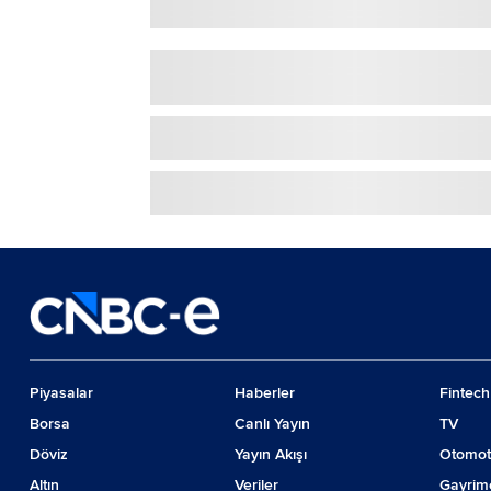
Piyasalar
Haberler
Fintech
Borsa
Canlı Yayın
TV
Döviz
Yayın Akışı
Otomot
Altın
Veriler
Gayrim