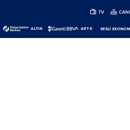
TV
CANL
ALTIN
ART-E
SESLİ EKONOM