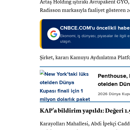
Artaş Holding iştiraki Avrupakent GYO
Radisson markasıyla faaliyet gösteren 26 
CNBCE.COM'u öncelikli haber
Ekonomi, iş dünyası, piyasalar ile ilgili
ulaşın.
Şirket, kararı Kamuyu Aydınlatma Platf
Penthouse, h
otelden Düny
2026 Dünya Kup
KAP'a bildirim yapıldı: Değeri 1
Karayolları Mahallesi, Abdi İpekçi Cadd