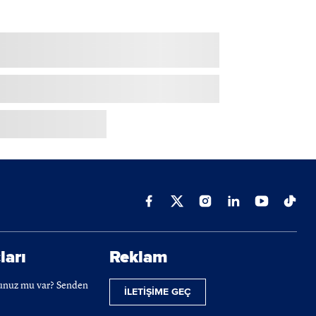
ları
Reklam
cunuz mu var? Senden
İLETİŞİME GEÇ