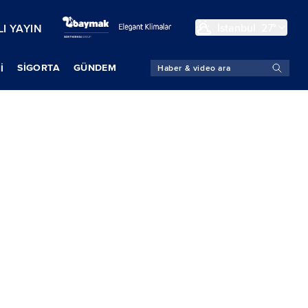
İstanbul
27°
I YAYIN
SIGORTA
GÜNDEM
İ