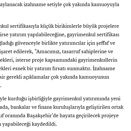
onaylanacak izahname setiyle çok yakında kamuoyuyla
kul sertifikasıyla küçük birikimlerle büyük projelere
irse yatırım yapılabileceğine, gayrimenkul sertifikası
ığı güvenceyle birlikte yatırımcılar için şeffaf ve
işaret edilerek, "Amacımız, tasarruf sahiplerine ve
cekleri, isterse proje kapsamındaki gayrimenkullerin
ekleri esnek bir yatırım fırsatı sunmaktır. İzahname
dair gerekli açıklamalar çok yakında kamuoyunun
.
le kurduğu işbirliğiyle gayrimenkul yatırımında yeni
da, bankalar ve finans kuruluşlarıyla geliştirilen ortak
rruf oranında Başakşehir'de hayata geçirilecek projeye
ım yapabileceği kaydedildi.