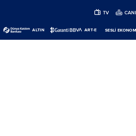
TV
CANL
ALTIN
ART-E
SESLİ EKONOM