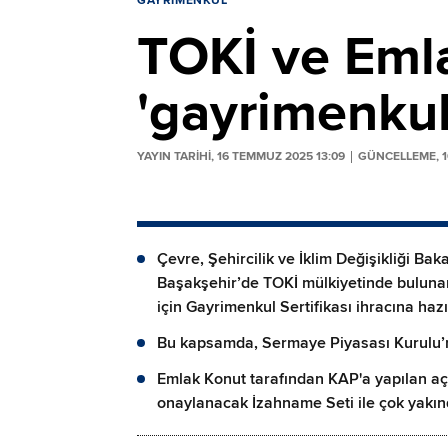
GAYRIMENKUL
TOKİ ve Eml
'gayrimenkul
YAYIN TARİHİ, 16 TEMMUZ 2025 13:09
GÜNCELLEME, 1
Çevre, Şehircilik ve İklim Değişikliği Ba
Başakşehir’de TOKİ mülkiyetinde bulunan 
için Gayrimenkul Sertifikası ihracına hazı
Bu kapsamda, Sermaye Piyasası Kurulu’n
Emlak Konut tarafından KAP'a yapılan açı
onaylanacak İzahname Seti ile çok yakınd