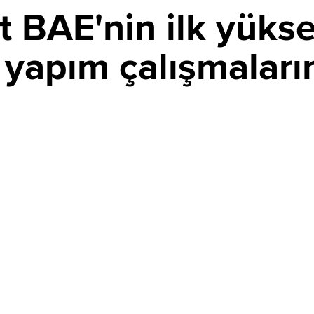
t BAE'nin ilk yükse
n yapım çalışmaları
PAYLAŞ
in ilk yüksek hızlı demir yolu hattının yapımına başladı.
nü kapsayan projede 97 kilometrelik demir yolu ve 4
or.