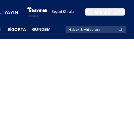
İstanbul
31°
I YAYIN
SIGORTA
GÜNDEM
İ