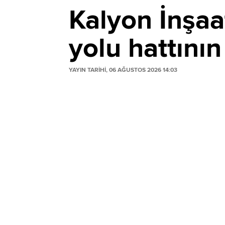
Kalyon İnşaa
yolu hattını
YAYIN TARİHİ, 06 AĞUSTOS 2026 14:03
Kalyon İnşaat, Birleşik Arap Emirlikleri'n
Abu Dabi-Dubai hattının Abu Dabi bölümü
istasyon inşa edilecek.
Hattın 2031'de tamamlanması hedefleniy