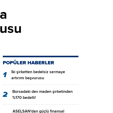
ya
rusu
POPÜLER HABERLER
İki şirketten bedelsiz sermaye
1
artırımı başvurusu
Borsadaki dev maden şirketinden
2
%170 bedelli!
ASELSAN'dan güçlü finansal