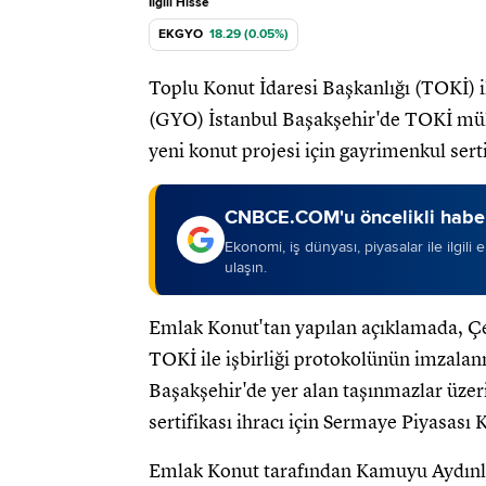
İlgili Hisse
EKGYO
18.29 (0.05%)
Toplu Konut İdaresi Başkanlığı (TOKİ) 
(GYO) İstanbul Başakşehir'de TOKİ mülk
yeni konut projesi için gayrimenkul sertif
CNBCE.COM'u öncelikli haber
Ekonomi, iş dünyası, piyasalar ile ilgili
ulaşın.
Emlak Konut'tan yapılan açıklamada, Çevr
TOKİ ile işbirliği protokolünün imzala
Başakşehir'de yer alan taşınmazlar üzeri
sertifikası ihracı için Sermaye Piyasası
Emlak Konut tarafından Kamuyu Aydınla