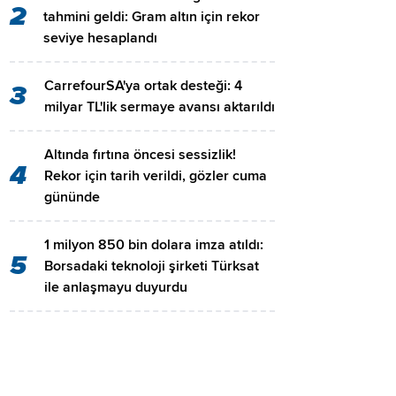
2
tahmini geldi: Gram altın için rekor
seviye hesaplandı
CarrefourSA'ya ortak desteği: 4
3
milyar TL'lik sermaye avansı aktarıldı
Altında fırtına öncesi sessizlik!
4
Rekor için tarih verildi, gözler cuma
gününde
1 milyon 850 bin dolara imza atıldı:
5
Borsadaki teknoloji şirketi Türksat
ile anlaşmayu duyurdu