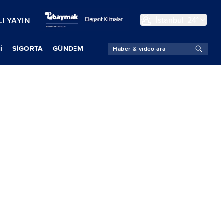
İstanbul
24°
I YAYIN
SIGORTA
GÜNDEM
İ