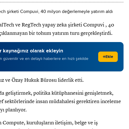
galTech ve RegTech yapay zeka şirketi Compuvi , 40
çıklanmayan bir tohum yatırım turu gerçekleştirdi.
 kaynağınız olarak ekleyin
+
Ekle
 en güvenilir ve en detaylı haberlere en hızlı şekilde
ız ve Özay Hukuk Bürosu liderlik etti.
 da geliştirmek, politika kütüphanesini genişletmek,
f sektörlerinde insan müdahalesi gerektiren inceleme
yı planlıyor.
 Compute, kuruluşların iletişim, belge ve iş