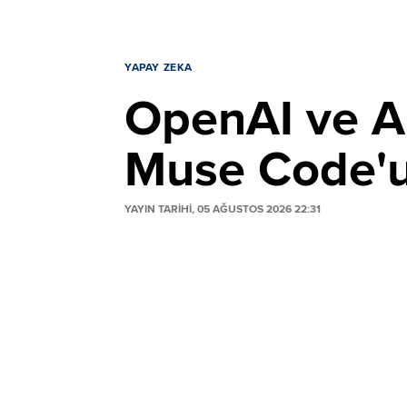
YAPAY ZEKA
OpenAI ve An
Muse Code'u 
YAYIN TARİHİ, 05 AĞUSTOS 2026 22:31
Meta, OpenAI ve Anthropic'e rakip olacak
Muse Spark 1.2 ile çalışan araç; kod yaz
otomatikleştirirken, agresif fiyatlandırma