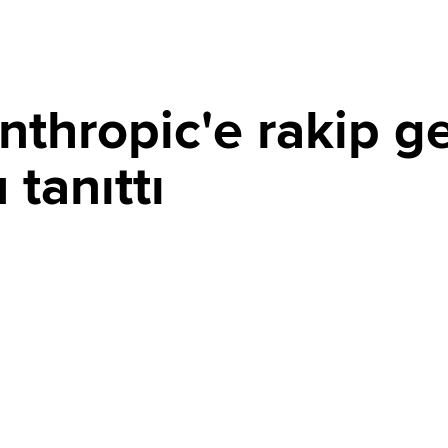
thropic'e rakip ge
tanıttı
PAYLAŞ
 yeni kodlama ajanı Muse Code'u beta olarak tanıttı.
ma, yazılım planlama, test ve doğrulama süreçlerini
sıyla da dikkat çekiyor.