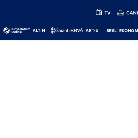
TV
CANL
ALTIN
ART-E
SESLİ EKONOM