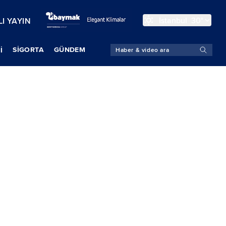
İstanbul
30°
I YAYIN
SIGORTA
GÜNDEM
İ