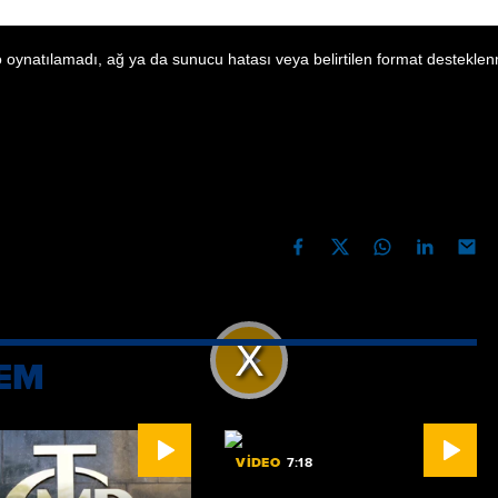
 oynatılamadı, ağ ya da sunucu hatası veya belirtilen format desteklen
yada görünmek
lüler
TEMMUZ 2025 17:26
PAYLAŞ
al medyada görünmek istemiyor.
EM
Videoyu
Oynat
VİDEO
7:18