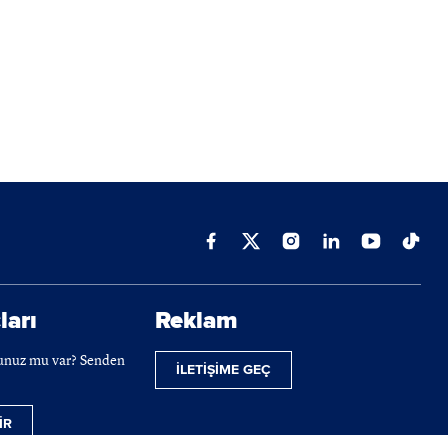
ları
Reklam
cunuz mu var? Senden
İLETİŞİME GEÇ
İR