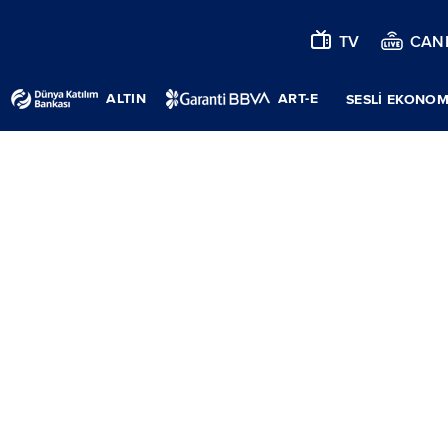
TV
CANL
ALTIN
ART-E
SESLİ EKONOM