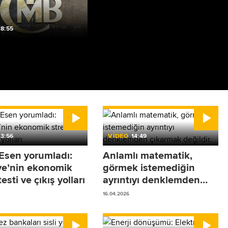
TCMB için hareket alanı:
Faiz koridoru ve esneklik
tartışmaları
8:55
22.04.2026
a uzmanları
nin yeni
arını yorumluyor
3:56
VİDEO
14:49
 Esen yorumladı:
Anlamlı matematik,
ye’nin ekonomik
görmek istemediğin
testi ve çıkış yolları
ayrıntıyı denklemden
çıkarmak değildir.
16.04.2026