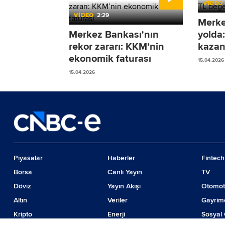
VİDEO
VİDEO
2:29
Merkez
Merkez Bankası'nın
yolda
rekor zararı: KKM’nin
kazan
ekonomik faturası
15.04.2026
15.04.2026
Piyasalar
Haberler
Fintech
Borsa
Canlı Yayın
TV
Döviz
Yayın Akışı
Otomot
Altın
Veriler
Gayrim
Kripto
Enerji
Sosyal 