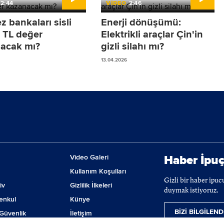
2:44
VİDEO
2:46
 bankaları sisli
Enerji dönüşümü:
: TL değer
Elektrikli araçlar Çin'in
acak mı?
gizli silahı mı?
13.04.2026
Video Galeri
Haber İpuç
Kullanım Koşulları
Gizli bir haber ipu
iv
Gizlilik İlkeleri
duymak istiyoruz.
enkul
Künye
BİZİ BİLGİLEND
Güvenlik
İletişim