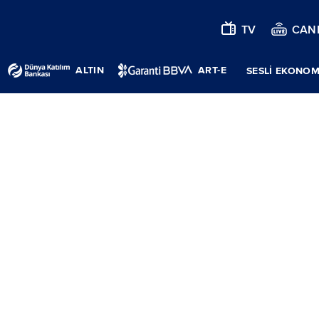
TV
CANL
ALTIN
ART-E
SESLİ EKONOM