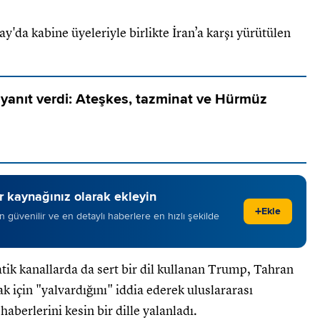
da kabine üyeleriyle birlikte İran’a karşı yürütülen
 yanıt verdi: Ateşkes, tazminat ve Hürmüz
 kaynağınız olarak ekleyin
+
Ekle
 en güvenilir ve en detaylı haberlere en hızlı şekilde
ik kanallarda da sert bir dil kullanan Trump, Tahran
için "yalvardığını" iddia ederek uluslararası
berlerini kesin bir dille yalanladı.