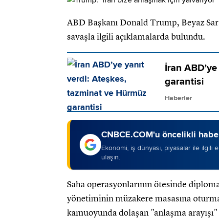
ABD Başkanı Donald Trump, Beyaz Saray'
savaşla ilgili açıklamalarda bulundu.
İran ABD’ye
garantisi
Haberler
CNBCE.COM'u öncelikli haber
Ekonomi, iş dünyası, piyasalar ile ilgili
ulaşın.
Saha operasyonlarının ötesinde diplomat
yönetiminin müzakere masasına oturmak 
kamuoyunda dolaşan "anlaşma arayışı" ha