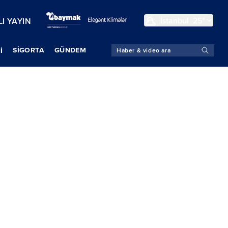
İstanbul
25°
I YAYIN
SIGORTA
GÜNDEM
İ