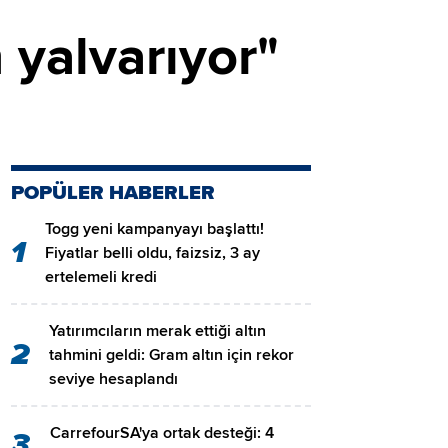
 yalvarıyor"
POPÜLER HABERLER
Togg yeni kampanyayı başlattı!
1
Fiyatlar belli oldu, faizsiz, 3 ay
ertelemeli kredi
Yatırımcıların merak ettiği altın
2
tahmini geldi: Gram altın için rekor
seviye hesaplandı
CarrefourSA'ya ortak desteği: 4
3