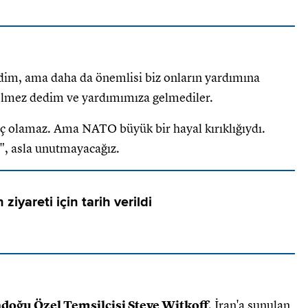
edim, ama daha da önemlisi biz onların yardımına
elmez dedim ve yardımımıza gelmediler.
ç olamaz. Ama NATO büyük bir hayal kırıklığıydı.
!", asla unutmayacağız.
ziyareti için tarih verildi
oğu Özel Temsilcisi Steve Witkoff
, İran'a sunulan