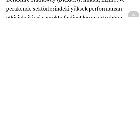
perakende sektörlerindeki yüksek performansın
X
etkisiyle ikinci çeyrekte faaliyet karını artırdığını
açıkladı. Şirketin net geliri ise Apple ve Alphabet gibi
dev şirketlerdeki hisse senedi yatırımlarından elde
edilen çift haneli kazançların katkısıyla iki kattan
fazla büyüdü.
Warren Buffett'ın dev portföyü
kazandırıyor: Analistler hedef fiyatı
yükseltti
Haberler
CNBCE.COM'u öncelikli haber kaynağınız
olarak ekleyin
+
Ekle