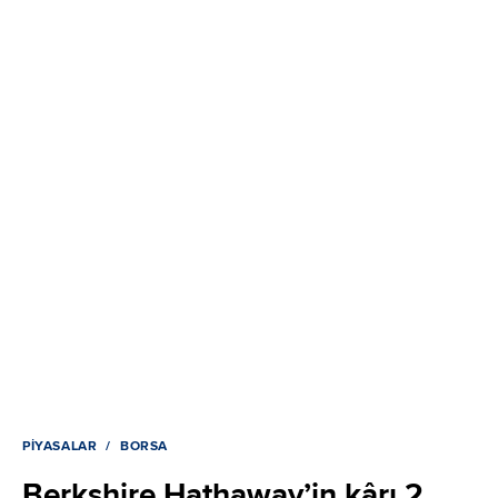
PIYASALAR
BORSA
Berkshire Hathaway’in kârı 2