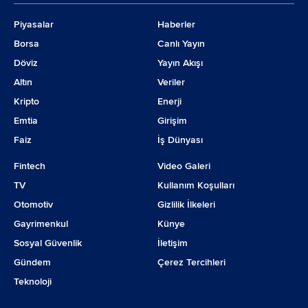
Piyasalar
Haberler
Borsa
Canlı Yayın
Döviz
Yayın Akışı
Altın
Veriler
Kripto
Enerji
Emtia
Girişim
Faiz
İş Dünyası
Fintech
Video Galeri
TV
Kullanım Koşulları
Otomotiv
Gizlilik İlkeleri
Gayrimenkul
Künye
Sosyal Güvenlik
İletişim
Gündem
Çerez Tercihleri
Teknoloji