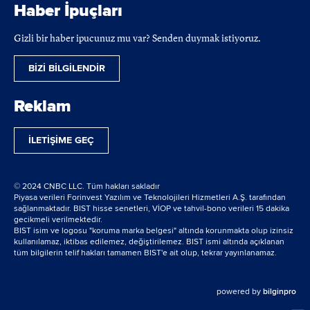
Haber İpuçları
Gizli bir haber ipucunuz mu var? Senden duymak istiyoruz.
BİZİ BİLGİLENDİR
Reklam
İLETİŞİME GEÇ
© 2024 CNBC LLC. Tüm hakları sakladır
Piyasa verileri Forinvest Yazılım ve Teknolojileri Hizmetleri A.Ş. tarafından
sağlanmaktadır. BIST hisse senetleri, VİOP ve tahvil-bono verileri 15 dakika
gecikmeli verilmektedir.
BIST isim ve logosu "koruma marka belgesi" altında korunmakta olup izinsiz
kullanılamaz, iktibas edilemez, değiştirilemez. BIST ismi altında açıklanan
tüm bilgilerin telif hakları tamamen BIST'e ait olup, tekrar yayınlanamaz.
powered by
bilginpro