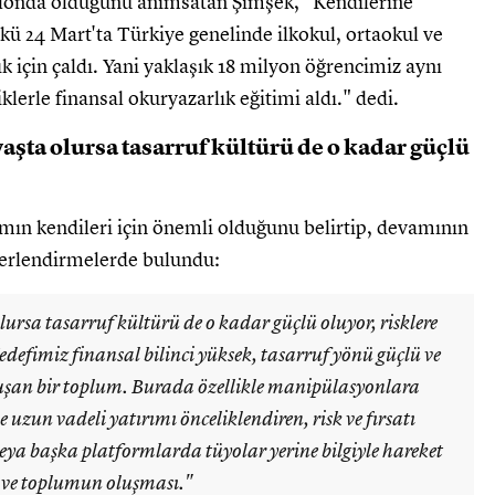
salonda olduğunu anımsatan Şimşek, "Kendilerine
kü 24 Mart'ta Türkiye genelinde ilkokul, ortaokul ve
lık için çaldı. Yani yaklaşık 18 milyon öğrencimiz aynı
klerle finansal okuryazarlık eğitimi aldı." dedi.
yaşta olursa tasarruf kültürü de o kadar güçlü
mın kendileri için önemli olduğunu belirtip, devamının
erlendirmelerde bulundu:
lursa tasarruf kültürü de o kadar güçlü oluyor, risklere
Hedefimiz finansal bilinci yüksek, tasarruf yönü güçlü ve
oluşan bir toplum. Burada özellikle manipülasyonlara
ne uzun vadeli yatırımı önceliklendiren, risk ve fırsatı
eya başka platformlarda tüyolar yerine bilgiyle hareket
n ve toplumun oluşması."