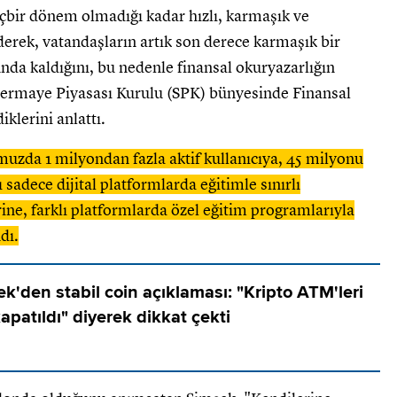
içbir dönem olmadığı kadar hızlı, karmaşık ve
erek, vatandaşların artık son derece karmaşık bir
da kaldığını, bu nedenle finansal okuryazarlığın
n Sermaye Piyasası Kurulu (SPK) bünyesinde Finansal
klerini anlattı.
uzda 1 milyondan fazla aktif kullanıcıya, 45 milyonu
 sadece dijital platformlarda eğitimle sınırlı
ne, farklı platformlarda özel eğitim programlarıyla
dı.
'den stabil coin açıklaması: "Kripto ATM'leri
patıldı" diyerek dikkat çekti