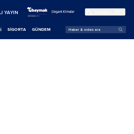
İstanbul
28°
I YAYIN
SIGORTA
GÜNDEM
İ