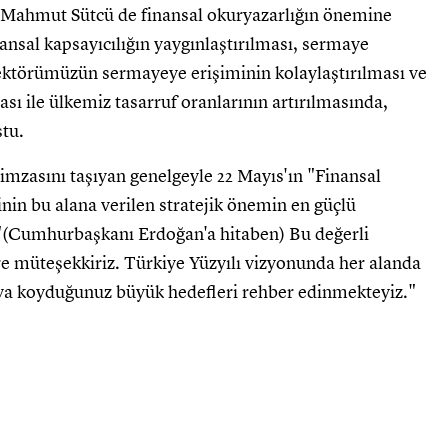
 Mahmut Sütcü de finansal okuryazarlığın önemine
nansal kapsayıcılığın yaygınlaştırılması, sermaye
 sektörümüzün sermayeye erişiminin kolaylaştırılması ve
ması ile ülkemiz tasarruf oranlarının artırılmasında,
ştu.
mzasını taşıyan genelgeyle 22 Mayıs'ın "Finansal
nin bu alana verilen stratejik önemin en güçlü
 "(Cumhurbaşkanı Erdoğan'a hitaben) Bu değerli
lere müteşekkiriz. Türkiye Yüzyılı vizyonunda her alanda
taya koyduğunuz büyük hedefleri rehber edinmekteyiz."