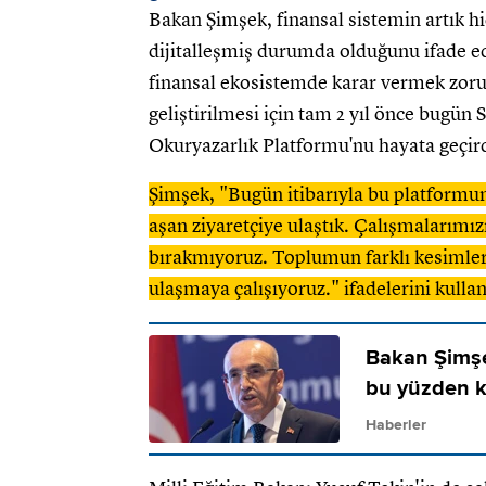
Bakan Şimşek, finansal sistemin artık h
dijitalleşmiş durumda olduğunu ifade ed
finansal ekosistemde karar vermek zorun
geliştirilmesi için tam 2 yıl önce bugü
Okuryazarlık Platformu'nu hayata geçirdi
Şimşek, "Bugün itibarıyla bu platformum
aşan ziyaretçiye ulaştık. Çalışmalarımızı
bırakmıyoruz. Toplumun farklı kesimleri
ulaşmaya çalışıyoruz." ifadelerini kullan
Bakan Şimşek
bu yüzden ka
Haberler