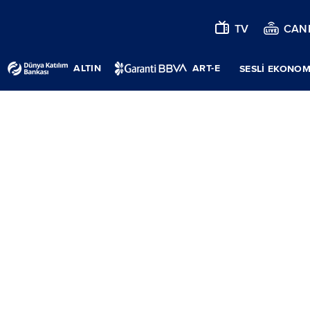
TV
CANL
ALTIN
ART-E
SESLİ EKONOM