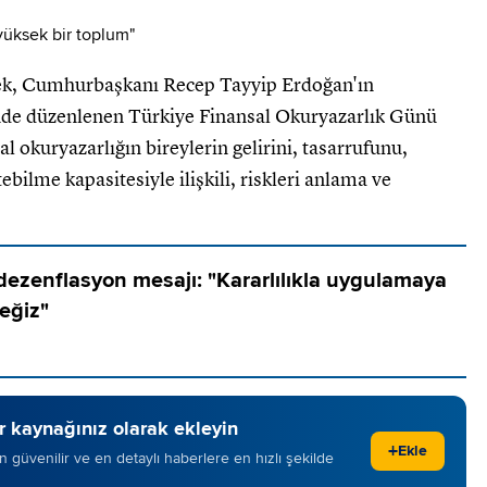
k, Cumhurbaşkanı Recep Tayyip Erdoğan'ın
nde düzenlenen Türkiye Finansal Okuryazarlık Günü
 okuryazarlığın bireylerin gelirini, tasarrufunu,
bilme kapasitesiyle ilişkili, riskleri anlama ve
dezenflasyon mesajı: "Kararlılıkla uygulamaya
eğiz"
 kaynağınız olarak ekleyin
+
Ekle
 en güvenilir ve en detaylı haberlere en hızlı şekilde