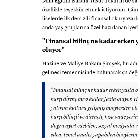
Milli Eğitim Bakanı Yusuf Tekin'in de 
özellikle teşekkür etmek istiyorum. Çün
liselerde ilk ders zili finansal okuryazar
anda yaş gruplarına özel hazırlanan içeri
"Finansal bilinç ne kadar erken 
oluyor"
Hazine ve Maliye Bakanı Şimşek, bu adı
gelmesi temennisinde bulunarak şu değ
"Finansal bilinç ne kadar erken yaşta o
karşı direnç bir o kadar fazla oluyor. 
yatırım kültürü gelişmiş bireylerden 
karşı bilinçli ve dirençli, kısa vade yeri
doğru ayırt edebilen, sosyal medyada v
eden, temel analiz yapabilen bireyleri