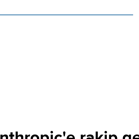
thropic'e rakip ge