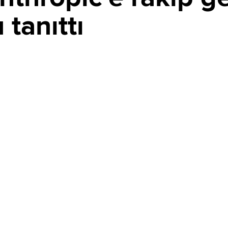
tanıttı
PAYLAŞ
 yeni kodlama ajanı Muse Code'u beta olarak tanıttı.
ma, yazılım planlama, test ve doğrulama süreçlerini
sıyla da dikkat çekiyor.