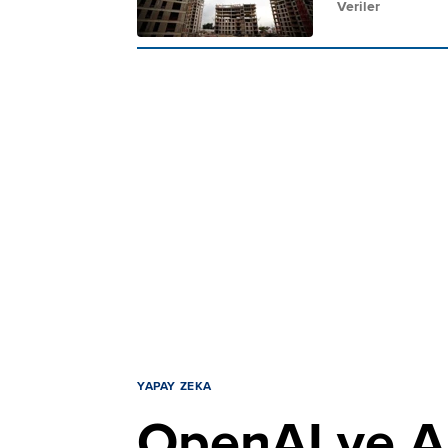
Veriler
YAPAY ZEKA
OpenAI ve An