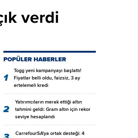
ık verdi
POPÜLER HABERLER
Togg yeni kampanyayı başlattı!
1
Fiyatlar belli oldu, faizsiz, 3 ay
ertelemeli kredi
Yatırımcıların merak ettiği altın
2
tahmini geldi: Gram altın için rekor
seviye hesaplandı
CarrefourSA'ya ortak desteği: 4
3