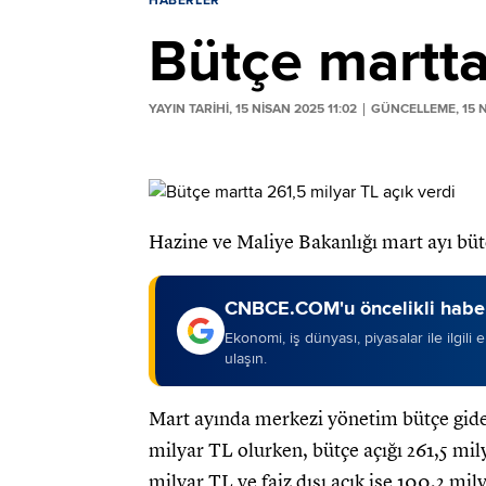
HABERLER
Bütçe martta
YAYIN TARİHİ, 15 NISAN 2025 11:02
GÜNCELLEME, 15 N
Hazine ve Maliye Bakanlığı mart ayı büt
CNBCE.COM'u öncelikli haber
Ekonomi, iş dünyası, piyasalar ile ilgili
ulaşın.
Mart ayında merkezi yönetim bütçe giderl
milyar TL olurken, bütçe açığı 261,5 mily
milyar TL ve faiz dışı açık ise 100,2 mil