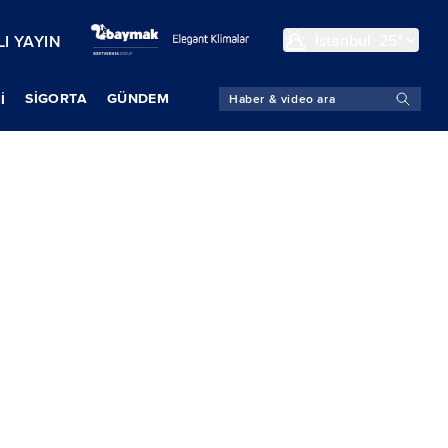
İstanbul
25°
I YAYIN
SIGORTA
GÜNDEM
İ