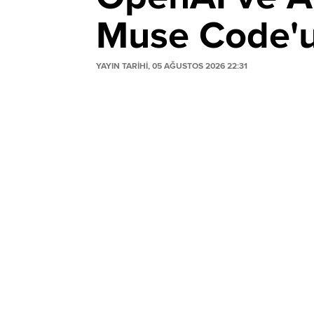
Muse Code'u 
YAYIN TARİHİ, 05 AĞUSTOS 2026 22:31
Meta, OpenAI ve Anthropic'e rakip olacak
Muse Spark 1.2 ile çalışan araç; kod yaz
otomatikleştirirken, agresif fiyatlandırma