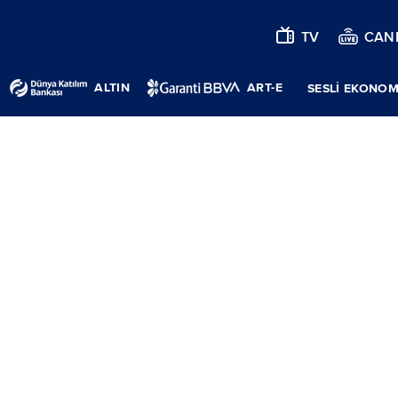
TV
CANL
ALTIN
ART-E
SESLİ EKONOM