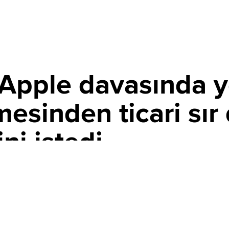
pple davasında ye
sinden ticari sır 
ni istedi
06 AĞUSTOS 2026 13:54
PAYLAŞ
ihli yeni bir dilekçe ile Apple’ın davasını reddetmesini