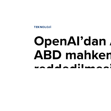
TEKNOLOJI
OpenAI’dan A
ABD mahkeme
reddedilmesi
YAYIN TARİHİ, 06 AĞUSTOS 2026 11:26
GÜNCELLEME, 
OpenAI, mahkemeye sunduğu 5 Ağustos tar