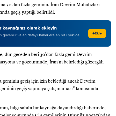
a 30'dan fazla geminin, İran Devrim Muhafızları
nda geçiş yaptığı belirtildi.
 kaynağınız olarak ekleyin
+
Ekle
 en güvenilir ve en detaylı haberlere en hızlı şekilde
re, dün geceden beri 30'dan fazla gemi Devrim
asyonu ve gözetiminde, İran'ın belirlediği güzergâh
geminin geçiş için izin beklediği ancak Devrim
r geminin geçiş yapmaya çalışmaması" konusunda
nın, bilgi sahibi bir kaynağa dayandırdığı haberinde,
üşmeler sonucunda Çin gemilerinin Hürmüz Boğazı'ndan