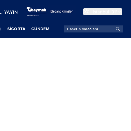
İstanbul
31°
I YAYIN
SIGORTA
GÜNDEM
İ