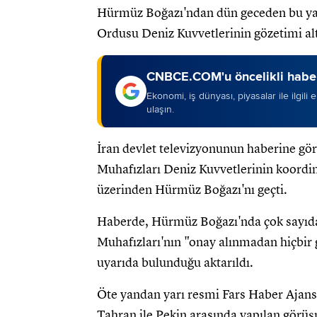
Hürmüz Boğazı'ndan dün geceden bu yan
Ordusu Deniz Kuvvetlerinin gözetimi altı
CNBCE.COM'u öncelikli haber
Ekonomi, iş dünyası, piyasalar ile ilgili
ulaşın.
İran devlet televizyonunun haberine gö
Muhafızları Deniz Kuvvetlerinin koordin
üzerinden Hürmüz Boğazı'nı geçti.
Haberde, Hürmüz Boğazı'nda çok sayıda 
Muhafızları'nın "onay alınmadan hiçbi
uyarıda bulunduğu aktarıldı.
Öte yandan yarı resmi Fars Haber Ajansı
Tahran ile Pekin arasında yapılan gör