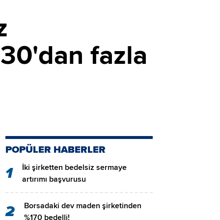
z
30'dan fazla
POPÜLER HABERLER
İki şirketten bedelsiz sermaye
1
artırımı başvurusu
Borsadaki dev maden şirketinden
2
%170 bedelli!