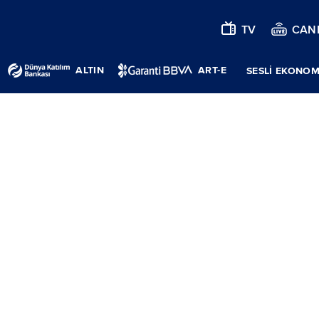
TV
CANL
ALTIN
ART-E
SESLİ EKONOM