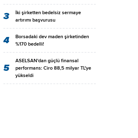
İki şirketten bedelsiz sermaye
3
artırımı başvurusu
Borsadaki dev maden şirketinden
4
%170 bedelli!
ASELSAN'dan güçlü finansal
5
performans: Ciro 88,5 milyar TL'ye
yükseldi