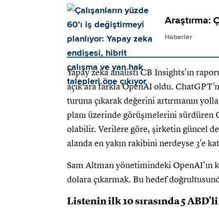
Araştırma: Ç
Haberler
Yapay zeka analisti CB Insights'ın rapor
açık ara farkla OpenAI oldu. ChatGPT'ni
turuna çıkarak değerini artırmanın yolla
planı üzerinde görüşmelerini sürdüren O
olabilir. Verilere göre, şirketin güncel 
alanda en yakın rakibini nerdeyse 3'e k
Sam Altman yönetimindeki OpenAI'ın kıs
dolara çıkarmak. Bu hedef doğrultusunda 
Listenin ilk 10 sırasında 5 ABD'li