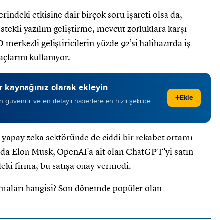
indeki etkisine dair birçok soru işareti olsa da,
estekli yazılım geliştirme, mevcut zorluklara karşı
rkezli geliştiricilerin yüzde 92’si halihazırda iş
çlarını kullanıyor.
 kaynağınız olarak ekleyin
+
Ekle
 en güvenilir ve en detaylı haberlere en hızlı şekilde
 yapay zeka sektöründe de ciddi bir rekabet ortamı
a Elon Musk, OpenAI'a ait olan ChatGPT'yi satın
ki firma, bu satışa onay vermedi.
irmaları hangisi? Son dönemde popüler olan