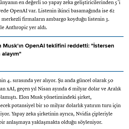
dünyanın en değerli 10 yapay zeka geliştiricilerinden 5'i
ede OpenAI var. Listenin ikinci basamağında ise 62
D merkezli firmaların ambargo koyduğu listenin 3.
le Anthropic yer aldı.
 Musk'ın OpenAI teklifini reddetti: "İstersen
n alayım"
in 4. sırasında yer alıyor. Şu anda güncel olarak 50
an xAI, geçen yıl Nisan ayında 6 milyar dolar ve Aralık
plamıştı. Elon Musk yönetimindeki şirket,
ecek potansiyel bir 10 milyar dolarlık yatırım turu için
iyor. Yapay zeka şirketinin ayrıca, Nvidia çipleriyle
n bir anlaşmaya yaklaşmakta olduğu söyleniyor.