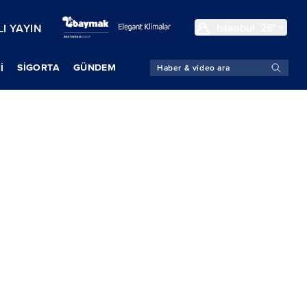
İstanbul
28°
I YAYIN
SIGORTA
GÜNDEM
İ