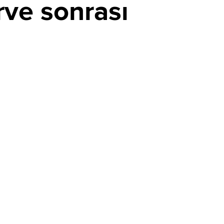
rve sonrası
E-ticaret devinden işten çıkarma