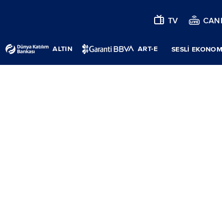
TV
CANL
ALTIN
ART-E
SESLİ EKONOM