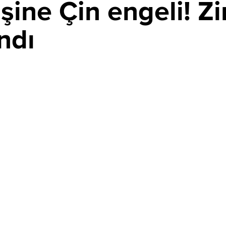
şine Çin engeli! Zi
andı
PAYLAŞ
esine tırmanan bakır, Çin’den gelen zayıf fiziki talep ve
ğı çevirdi. ABD dışındaki arz kısıtına rağmen alıcı direnci