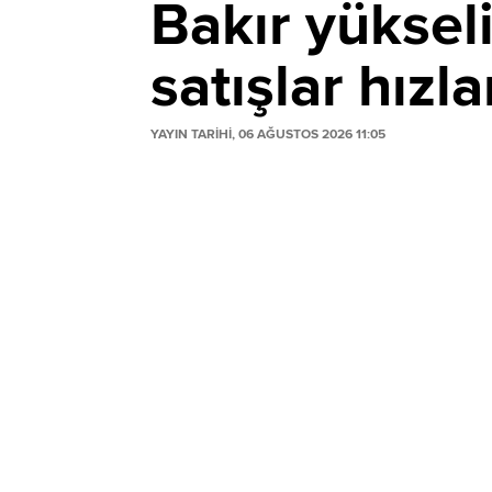
Bakır yükseli
satışlar hızl
YAYIN TARİHİ, 06 AĞUSTOS 2026 11:05
Londra Metal Borsası'nda 12 haftanın zirv
yatırımcıların kar satışlarıyla yönünü aşa
artarken, bakır fiyatları geriledi.