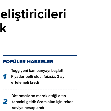
iştiricileri
ok
POPÜLER HABERLER
Togg yeni kampanyayı başlattı!
1
Fiyatlar belli oldu, faizsiz, 3 ay
ertelemeli kredi
Yatırımcıların merak ettiği altın
2
tahmini geldi: Gram altın için rekor
seviye hesaplandı