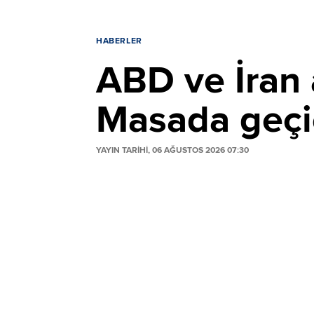
HABERLER
ABD ve İran
Masada geçic
YAYIN TARİHİ, 06 AĞUSTOS 2026 07:30
ABD ve İran arasında Hürmüz Boğazı'nın s
Trump anlaşmanın an meselesi olduğunu
Umman arabuluculuğuna işaret etti. Masada