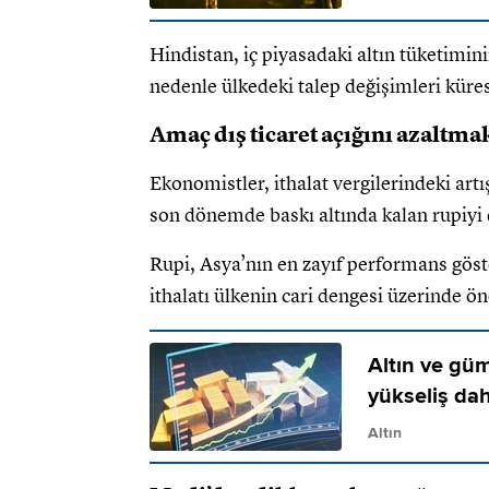
Hindistan, iç piyasadaki altın tüketimin
nedenle ülkedeki talep değişimleri kürese
Amaç dış ticaret açığını azaltma
Ekonomistler, ithalat vergilerindeki artış
son dönemde baskı altında kalan rupiyi 
Rupi, Asya’nın en zayıf performans göste
ithalatı ülkenin cari dengesi üzerinde ö
Altın ve güm
yükseliş da
Altın