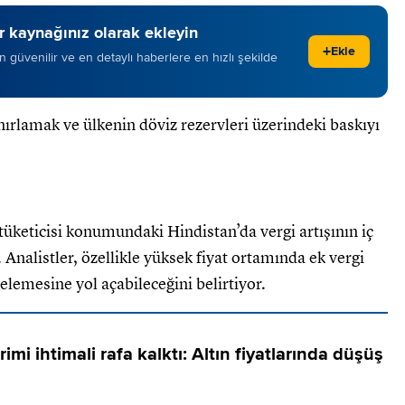
 kaynağınız olarak ekleyin
+
Ekle
 en güvenilir ve en detaylı haberlere en hızlı şekilde
ınırlamak ve ülkenin döviz rezervleri üzerindeki baskıyı
tüketicisi konumundaki Hindistan’da vergi artışının iç
. Analistler, özellikle yüksek fiyat ortamında ek vergi
telemesine yol açabileceğini belirtiyor.
rimi ihtimali rafa kalktı: Altın fiyatlarında düşüş