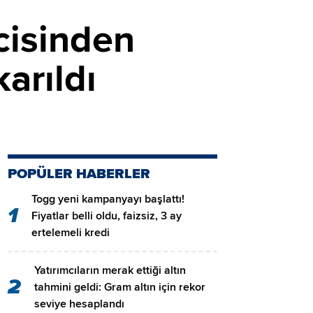
cisinden
karıldı
POPÜLER HABERLER
Togg yeni kampanyayı başlattı!
1
Fiyatlar belli oldu, faizsiz, 3 ay
ertelemeli kredi
Yatırımcıların merak ettiği altın
2
tahmini geldi: Gram altın için rekor
seviye hesaplandı