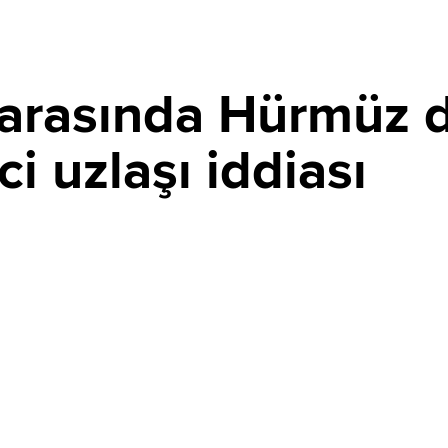
 arasında Hürmüz
i uzlaşı iddiası
PAYLAŞ
eyrüsefere açılması için diplomatik trafik hızlandı.
 iddia ederken Tahran doğrudan müzakereleri yalanlayıp
ki geçici uzlaşı detayları ise şekilleniyor.