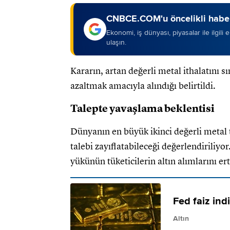
CNBCE.COM'u öncelikli haber
Ekonomi, iş dünyası, piyasalar ile ilgili
ulaşın.
Kararın, artan değerli metal ithalatını s
azaltmak amacıyla alındığı belirtildi.
Talepte yavaşlama beklentisi
Dünyanın en büyük ikinci değerli metal 
talebi zayıflatabileceği değerlendiriliyor
yükünün tüketicilerin altın alımlarını er
Fed faiz indi
Altın