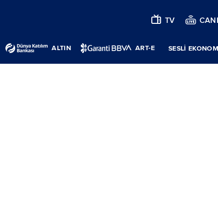
TV
CANL
ALTIN
ART-E
SESLİ EKONOM