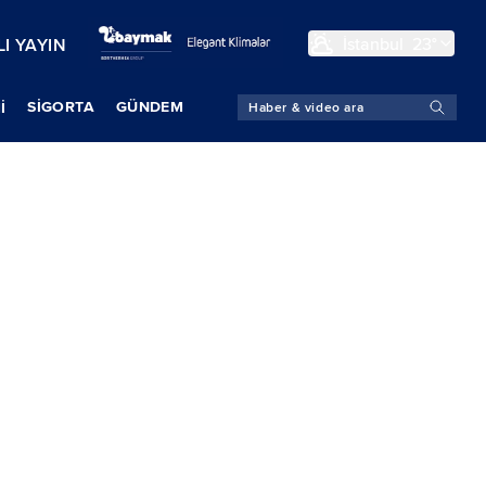
İstanbul
23°
I YAYIN
SIGORTA
GÜNDEM
İ