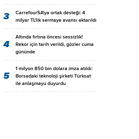
CarrefourSA'ya ortak desteği: 4
3
milyar TL'lik sermaye avansı aktarıldı
Altında fırtına öncesi sessizlik!
4
Rekor için tarih verildi, gözler cuma
gününde
1 milyon 850 bin dolara imza atıldı:
5
Borsadaki teknoloji şirketi Türksat
ile anlaşmayu duyurdu