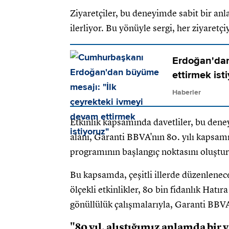
Ziyaretçiler, bu deneyimde sabit bir anl
ilerliyor. Bu yönüyle sergi, her ziyaretçi
Erdoğan'dan
ettirmek ist
Haberler
Etkinlik kapsamında davetliler, bu dene
alanı, Garanti BBVA'nın 80. yılı kapsam
programının başlangıç noktasını oluştu
Bu kapsamda, çeşitli illerde düzenlenec
ölçekli etkinlikler, 80 bin fidanlık Hatı
gönüllülük çalışmalarıyla, Garanti BBVA 
"80 yıl, alıştığımız anlamda bir