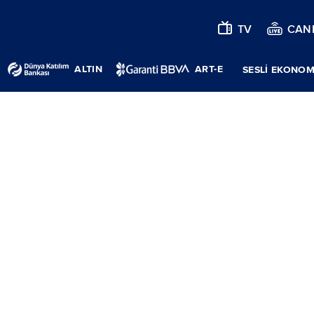
TV
CANL
ALTIN
ART-E
SESLİ EKONOM