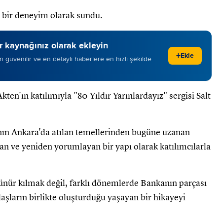
al bir deneyim olarak sundu.
 kaynağınız olarak ekleyin
+
Ekle
 en güvenilir ve en detaylı haberlere en hızlı şekilde
'ın katılımıyla "80 Yıldır Yarınlardayız" sergisi Salt
anın Ankara'da atılan temellerinden bugüne uzanan
an ve yeniden yorumlayan bir yapı olarak katılımcılarla
rünür kılmak değil, farklı dönemlerde Bankanın parçası
aşların birlikte oluşturduğu yaşayan bir hikayeyi