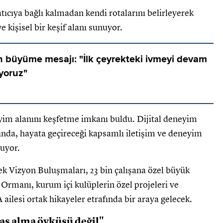
atıcıya bağlı kalmadan kendi rotalarını belirleyerek
ye kişisel bir keşif alanı sunuyor.
 büyüme mesajı: "İlk çeyrekteki ivmeyi devam
iyoruz"
yim alanını keşfetme imkanı buldu. Dijital deneyim
ında, hayata geçireceği kapsamlı iletişim ve deneyim
ruyor.
ek Vizyon Buluşmaları, 23 bin çalışana özel büyük
ra Ormanı, kurum içi kulüplerin özel projeleri ve
ailesi ortak hikayeler etrafında bir araya gelecek.
 yaş alma öyküsü değil"