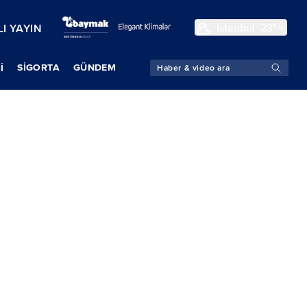
İstanbul
23°
I YAYIN
SIGORTA
GÜNDEM
İ