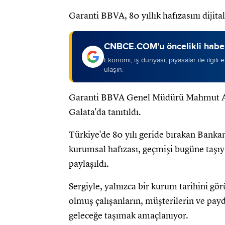
Garanti BBVA, 80 yıllık hafızasını dijit
CNBCE.COM'u öncelikli haber
Ekonomi, iş dünyası, piyasalar ile ilgili
ulaşın.
Garanti BBVA Genel Müdürü Mahmut Akten
Galata'da tanıtıldı.
Türkiye'de 80 yılı geride bırakan Bank
kurumsal hafızası, geçmişi bugüne taşıy
paylaşıldı.
Sergiyle, yalnızca bir kurum tarihini gö
olmuş çalışanların, müşterilerin ve payd
geleceğe taşımak amaçlanıyor.