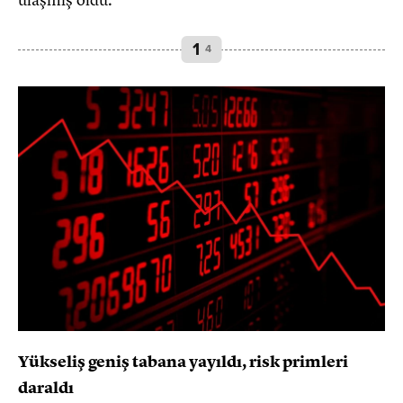
1
4
Yükseliş geniş tabana yayıldı, risk primleri
daraldı