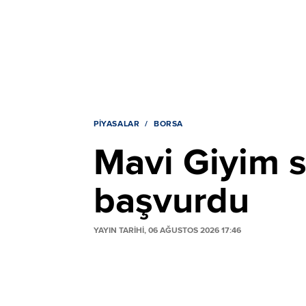
PIYASALAR
BORSA
Mavi Giyim s
başvurdu
YAYIN TARİHİ, 06 AĞUSTOS 2026 17:46
Mavi Giyim, pay geri alım programı kapsa