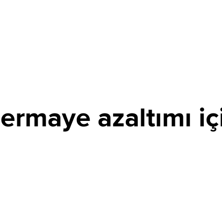
ermaye azaltımı iç
PAYLAŞ
mında edindiği 14,512 milyon TL nominal değerli payların