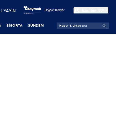
İstanbul
27°
I YAYIN
SIGORTA
GÜNDEM
İ