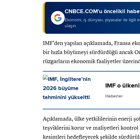
CNBCE.COM'u öncelikli haber
Ekonomi, iş dünyası, piyasalar ile ilgili
ulaşın.
IMF'den yapılan açıklamada, Fransa ekon
bir hızla büyümeyi sürdürdüğü ancak Or
rüzgarların ekonomik faaliyetler üzerind
IMF o ülken
Haberler
Açıklamada, ülke yetkililerinin enerji ş
teşviklerini korur ve maliyetleri kontrol 
kesimleri hedefleyecek şekilde sürdürül