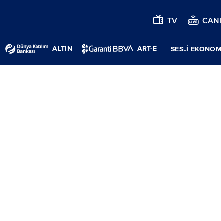
TV
CANL
ALTIN
ART-E
SESLİ EKONOM