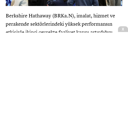
Berkshire Hathaway (BRKa.N), imalat, hizmet ve
perakende sektörlerindeki yüksek performansın
etkisiyle ikinci çeyrekte faaliyet karını artırdığını
açıkladı. Şirketin net geliri ise Apple ve Alphabet gibi
dev şirketlerdeki hisse senedi yatırımlarından elde
edilen çift haneli kazançların katkısıyla iki kattan
fazla büyüdü.
Warren Buffett'ın dev portföyü
kazandırıyor: Analistler hedef fiyatı
yükseltti
Haberler
CNBCE.COM'u öncelikli haber kaynağınız