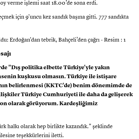
y verme işlemi saat 18.00’de sona erdi.
mek için 9'uncu kez sandık başına gitti. 777 sandıkta
sajı
e "Dış politika elbette Türkiye'yle yakın
senin kuşkusu olmasın. Türkiye ile istişare
ikanın belirlenmesi (KKTC'de) benim dönemimde de
lişkiler Türkiye Cumhuriyeti ile daha da gelişerek
yon olarak görüyorum. Kardeşliğimiz
k halkı olarak hep birlikte kazandık." şeklinde
esine teşekkürlerini iletti.