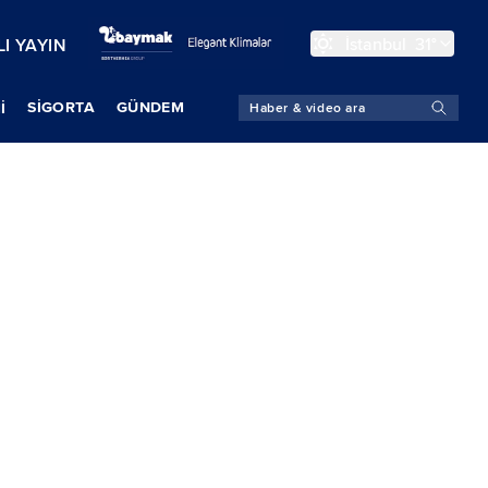
İstanbul
31°
I YAYIN
SIGORTA
GÜNDEM
İ