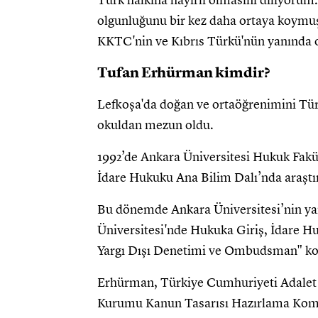
Türk halkına hayırlı olmasını diliyoru
olgunluğunu bir kez daha ortaya koymuş
KKTC'nin ve Kıbrıs Türkü'nün yanında o
Tufan Erhürman kimdir?
Lefkoşa'da doğan ve ortaöğrenimini Tü
okuldan mezun oldu.
1992’de Ankara Üniversitesi Hukuk Fakü
İdare Hukuku Ana Bilim Dalı’nda araştır
Bu dönemde Ankara Üniversitesi’nin yan
Üniversitesi'nde Hukuka Giriş, İdare H
Yargı Dışı Denetimi ve Ombudsman" konu
Erhürman, Türkiye Cumhuriyeti Adalet 
Kurumu Kanun Tasarısı Hazırlama Komis