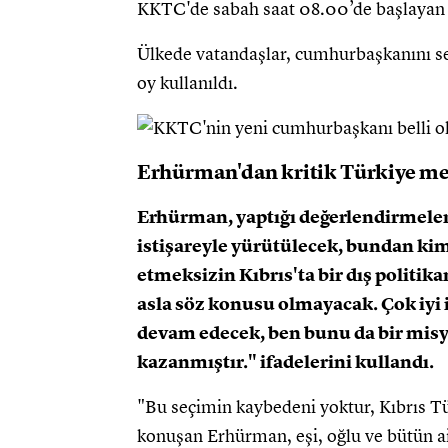
KKTC'de sabah saat 08.00’de başlayan o
Ülkede vatandaşlar, cumhurbaşkanını seç
oy kullanıldı.
Erhürman'dan kritik Türkiye me
Erhürman, yaptığı değerlendirmelerd
istişareyle yürütülecek, bundan kim
etmeksizin Kıbrıs'ta bir dış polit
asla söz konusu olmayacak. Çok iyi i
devam edecek, ben bunu da bir mis
kazanmıştır." ifadelerini kullandı.
"Bu seçimin kaybedeni yoktur, Kıbrıs Tür
konuşan Erhürman, eşi, oğlu ve bütün ail