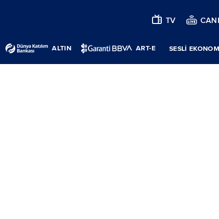
TV
CANL
ALTIN
ART-E
SESLİ EKONOM