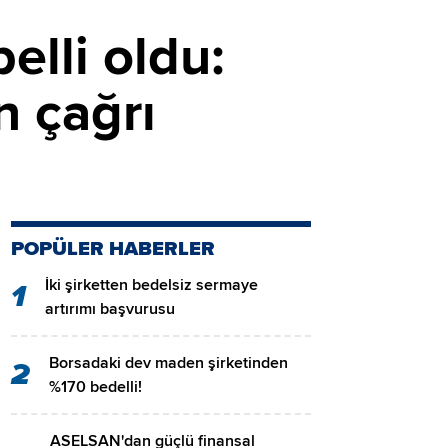
lli oldu:
n çağrı
POPÜLER HABERLER
İki şirketten bedelsiz sermaye
1
artırımı başvurusu
Borsadaki dev maden şirketinden
2
%170 bedelli!
ASELSAN'dan güçlü finansal