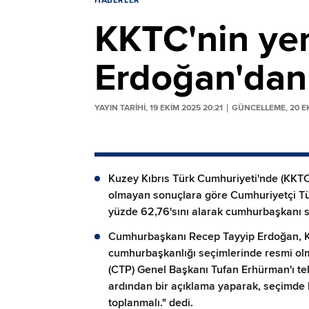
HABERLER
KKTC'nin yen
Erdoğan'dan 
YAYIN TARİHİ, 19 EKIM 2025 20:21
GÜNCELLEME, 20 EK
Kuzey Kıbrıs Türk Cumhuriyeti'nde (KKTC
olmayan sonuçlara göre Cumhuriyetçi Tür
yüzde 62,76'sını alarak cumhurbaşkanı se
Cumhurbaşkanı Recep Tayyip Erdoğan, K
cumhurbaşkanlığı seçimlerinde resmi olm
(CTP) Genel Başkanı Tufan Erhürman'ı teb
ardından bir açıklama yaparak, seçimde 
toplanmalı." dedi.