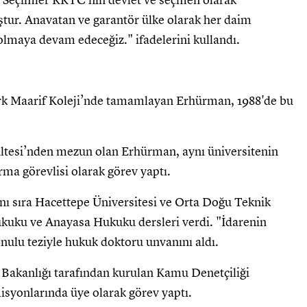
m. Seçimler KKTC'nin devlet ve seçmen olarak
tur. Anavatan ve garantör ülke olarak her daim
lmaya devam edeceğiz." ifadelerini kullandı.
rk Maarif Koleji’nde tamamlayan Erhürman, 1988'de bu
ltesi’nden mezun olan Erhürman, aynı üniversitenin
ma görevlisi olarak görev yaptı.
ı sıra Hacettepe Üniversitesi ve Orta Doğu Teknik
ukuku ve Anayasa Hukuku dersleri verdi. "İdarenin
lu teziyle hukuk doktoru unvanını aldı.
Bakanlığı tarafından kurulan Kamu Denetçiliği
yonlarında üye olarak görev yaptı.