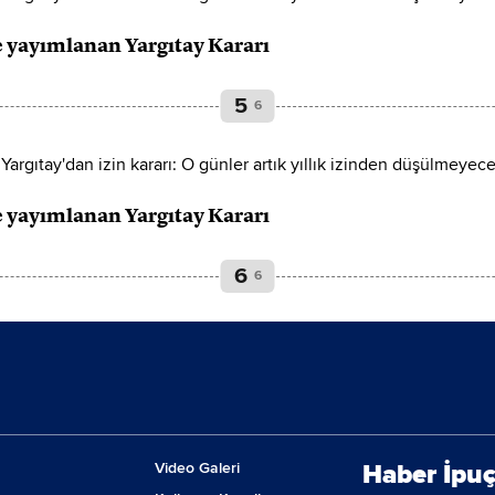
e yayımlanan Yargıtay Kararı
5
6
e yayımlanan Yargıtay Kararı
6
6
Video Galeri
Haber İpuç