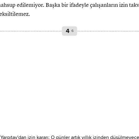
mahsup edilemiyor. Başka bir ifadeyle çalışanların izin ta
eksiltilemez.
4
6