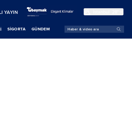
İstanbul
28°
I YAYIN
SIGORTA
GÜNDEM
İ