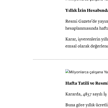
Yıllık İzin Hesabın
Resmi Gazete'de yayımla
hesaplanmasında hafta 
Karar, işverenlerin yı
emsal olarak değerlend
Hafta Tatili ve Resm
Kararda, 4857 sayılı İ
Buna göre yıllık ücretl