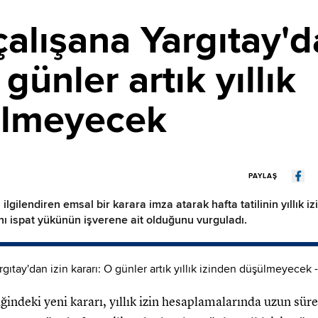
çalışana Yargıtay'
 günler artık yıllık
ülmeyecek
PAYLAŞ
i ilgilendiren emsal bir karara imza atarak hafta tatilinin yıllı
ığını ispat yükünün işverene ait olduğunu vurguladı.
iğindeki yeni kararı, yıllık izin hesaplamalarında uzun süred