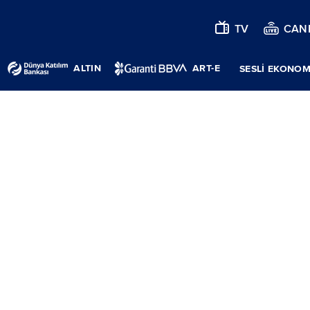
TV
CANL
ALTIN
ART-E
SESLİ EKONOM