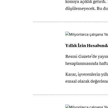
konuya açıklık getirdi.
düşülemeyecek. Bu duru
Yıllık İzin Hesabın
Resmi Gazete'de yayımla
hesaplanmasında hafta 
Karar, işverenlerin yı
emsal olarak değerlend