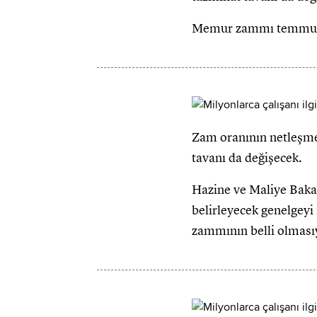
Memur zammı temmuz ayı
Zam oranının netleşmes
tavanı da değişecek.
Hazine ve Maliye Bak
belirleyecek genelgey
zammının belli olmasıy