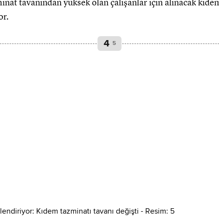
inat tavanından yüksek olan çalışanlar için alınacak kıd
or.
4
5