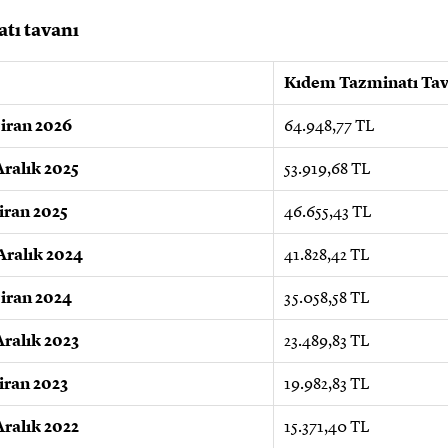
atı tavanı
Kıdem Tazminatı Tav
ziran 2026
64.948,77 TL
ralık 2025
53.919,68 TL
iran 2025
46.655,43 TL
Aralık 2024
41.828,42 TL
ziran 2024
35.058,58 TL
ralık 2023
23.489,83 TL
iran 2023
19.982,83 TL
ralık 2022
15.371,40 TL