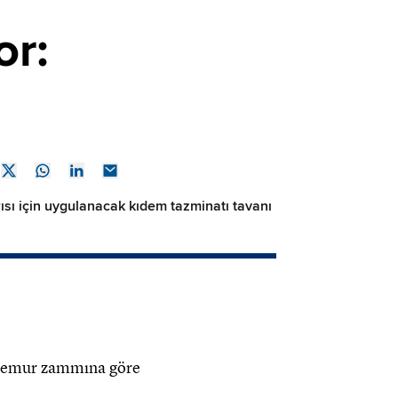
or:
sı için uygulanacak kıdem tazminatı tavanı
r memur zammına göre