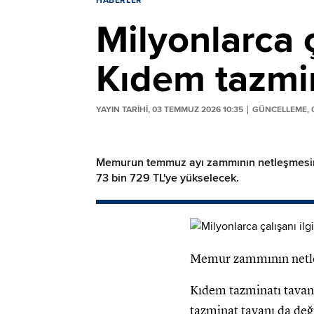
HABERLER
Milyonlarca ç
Kıdem tazmin
YAYIN TARİHİ, 03 TEMMUZ 2026 10:35
GÜNCELLEME, 0
Memurun temmuz ayı zammının netleşmesini a
73 bin 729 TL'ye yükselecek.
Memur zammının netleş
Kıdem tazminatı tavanı
tazminat tavanı da deği