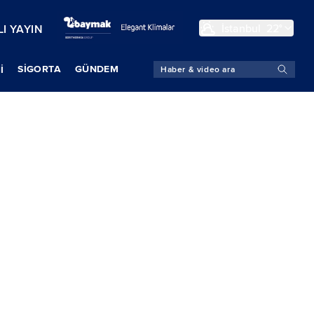
İstanbul
22°
I YAYIN
SIGORTA
GÜNDEM
İ