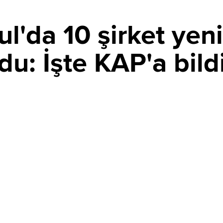
l'da 10 şirket yeni
rdu: İşte KAP'a bild
ayları
 06 AĞUSTOS 2026 00:36
PAYLAŞ
fından Kamuyu Aydınlatma Platformu'na (KAP) yapılan açıklamalard
eler duyuruldu.