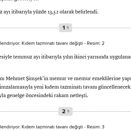
 itibarıyla yüzde 13,52 olarak belirlendi.
1
5
iyle temmuz ayı itibarıyla yılın ikinci yarısında uygulan
anı Mehmet Şimşek'in memur ve memur emeklilerine yap
i imzalamasıyla yeni kıdem tazminatı tavanı güncellenec
la genelge öncesindeki rakam netleşti.
2
5