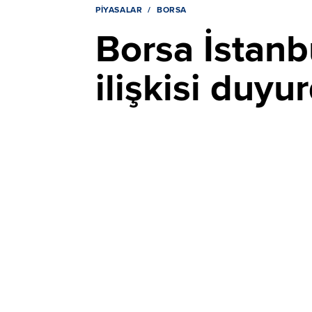
PIYASALAR
BORSA
Borsa İstanbu
ilişkisi duyu
sözleşme det
YAYIN TARİHİ, 05 AĞUSTOS 2026 23:55
GÜNCELLEME,
Borsa İstanbul'da işlem gören şirketler tara
sektörlerinde önemli iş ilişkileri ve sözleşm