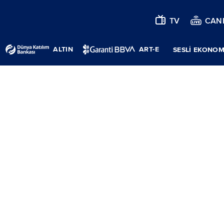
TV
CANL
ALTIN
ART-E
SESLİ EKONOM