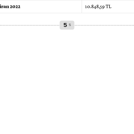
iran 2022
10.848,59 TL
5
5