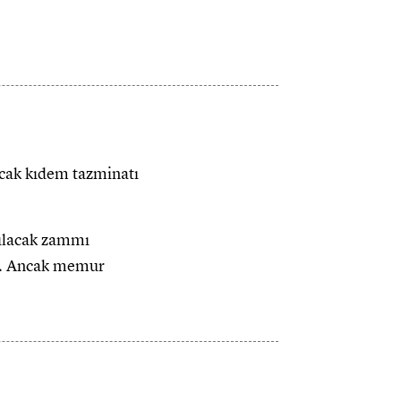
acak kıdem tazminatı
ılacak zammı
ek. Ancak memur