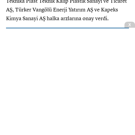
Teknika Plast Teknik Kalıp Plastik Sanayi ve Ticaret
AŞ, Türker Vangölü Enerji Yatırım AŞ ve Kapeks
Kimya Sanayi AŞ halka arzlarına onay verdi.
X
Borsada 6 şirket pay geri alımı
yaptı: İşte KAP'a bildirilen alım
detayları
Borsa
CNBCE.COM'u öncelikli haber kaynağınız
olarak ekleyin
+
Ekle
Çitlekçi
halka arz büyüklüğü 2.690.500.000 TL,
Teknika
halka arz büyüklüğü 2.647.400.000 TL,
Türker
Vangölü Enerji
halka arz büyüklüğü