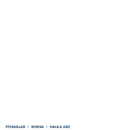
PIYASALAR
BORSA
HALKA ARZ