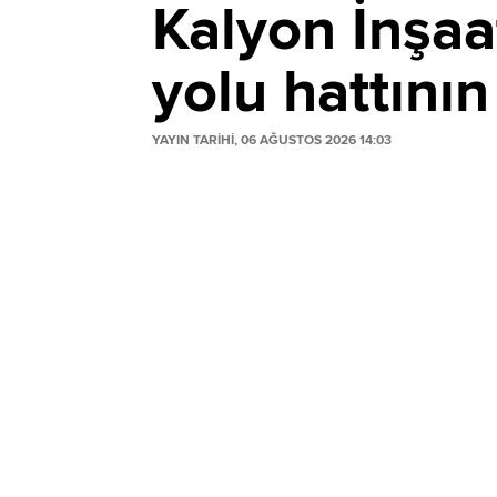
Kalyon İnşaa
yolu hattını
YAYIN TARİHİ, 06 AĞUSTOS 2026 14:03
Kalyon İnşaat, Birleşik Arap Emirlikleri'n
Abu Dabi-Dubai hattının Abu Dabi bölümü
istasyon inşa edilecek.
Hattın 2031'de tamamlanması hedefleniy