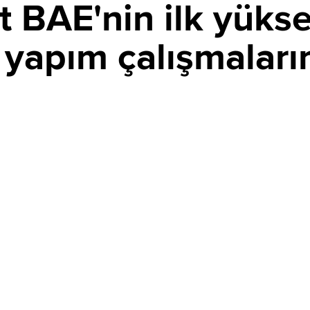
t BAE'nin ilk yükse
n yapım çalışmaları
PAYLAŞ
in ilk yüksek hızlı demir yolu hattının yapımına başladı.
nü kapsayan projede 97 kilometrelik demir yolu ve 4
or.