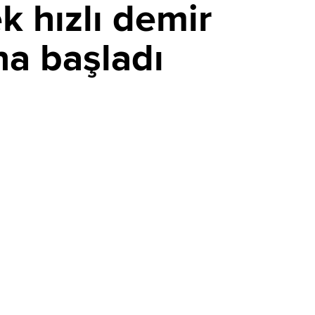
k hızlı demir
na başladı
Avrupa'da sıcaklık krizi büyüyor!