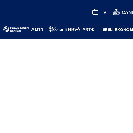
TV
CANL
ALTIN
ART-E
SESLİ EKONOM