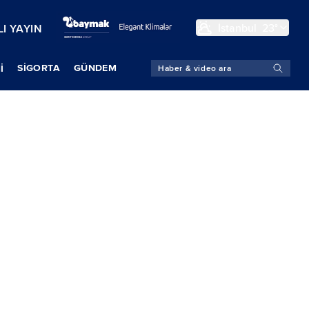
İstanbul
23°
I YAYIN
SIGORTA
GÜNDEM
İ