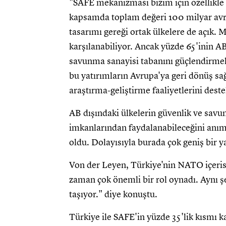
"SAFE mekanizması bizim için özellikle 
kapsamda toplam değeri 100 milyar av
tasarımı gereği ortak ülkelere de açık. 
karşılanabiliyor. Ancak yüzde 65'inin A
savunma sanayisi tabanını güçlendirmek
bu yatırımların Avrupa'ya geri dönüş sa
araştırma-geliştirme faaliyetlerini dest
AB dışındaki ülkelerin güvenlik ve savu
imkanlarından faydalanabileceğini anım
oldu. Dolayısıyla burada çok geniş bir ya
Von der Leyen, Türkiye'nin NATO içerisin
zaman çok önemli bir rol oynadı. Aynı ş
taşıyor." diye konuştu.
Türkiye ile SAFE'in yüzde 35'lik kısmı