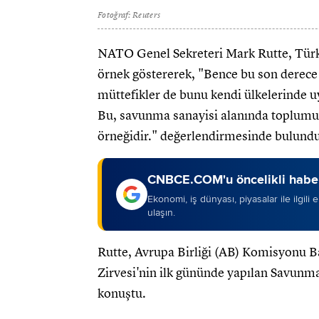
Fotoğraf: Reuters
NATO Genel Sekreteri Mark Rutte, Türki
örnek göstererek, "Bence bu son derece i
müttefikler de bunu kendi ülkelerinde u
Bu, savunma sanayisi alanında toplumun
örneğidir." değerlendirmesinde bulundu
CNBCE.COM'u öncelikli haber
Ekonomi, iş dünyası, piyasalar ile ilgili
ulaşın.
Rutte, Avrupa Birliği (AB) Komisyonu 
Zirvesi'nin ilk gününde yapılan Savun
konuştu.