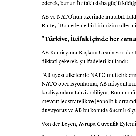
ederek, bunun İttifak'ı daha güçlü kıldığı
AB ve NATO'nun üzerinde mutabık kaldı
Rutte, "Bu nedenle birbirimizin rollerin
"Türkiye, İttifak içinde her zam
AB Komisyonu Başkanı Ursula von der L
dikkati çekerek, şu ifadeleri kullandı:
"AB üyesi ülkeler ile NATO müttefiklerin
NATO operasyonlarına, AB misyonlarına,
koalisyonlara tahsis ediliyor. Bunun mümk
mevcut jeostratejik ve jeopolitik ortam
duyuyoruz ve AB bu konuda önemli ölçü
Von der Leyen, Avrupa Güvenlik Eylemi