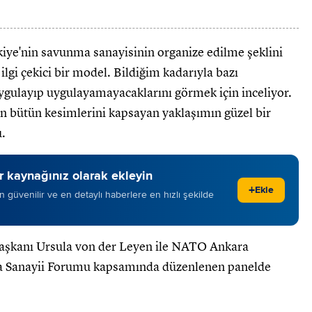
ye'nin savunma sanayisinin organize edilme şeklini
lgi çekici bir model. Bildiğim kadarıyla bazı
ygulayıp uygulayamayacaklarını görmek için inceliyor.
 bütün kesimlerini kapsayan yaklaşımın güzel bir
.
 kaynağınız olarak ekleyin
+
Ekle
 en güvenilir ve en detaylı haberlere en hızlı şekilde
Başkanı Ursula von der Leyen ile NATO Ankara
ma Sanayii Forumu kapsamında düzenlenen panelde