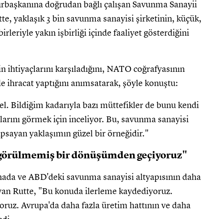
rbaşkanına doğrudan bağlı çalışan Savunma Sanayii
e, yaklaşık 3 bin savunma sanayisi şirketinin, küçük,
irleriyle yakın işbirliği içinde faaliyet gösterdiğini
in ihtiyaçlarını karşıladığını, NATO coğrafyasının
 ihracat yaptığını anımsatarak, şöyle konuştu:
el. Bildiğim kadarıyla bazı müttefikler de bunu kendi
arını görmek için inceliyor. Bu, savunma sanayisi
psayan yaklaşımın güzel bir örneğidir."
 görülmemiş bir dönüşümden geçiyoruz"
nada ve ABD'deki savunma sanayisi altyapısının daha
yan Rutte, "Bu konuda ilerleme kaydediyoruz.
yoruz. Avrupa'da daha fazla üretim hattının ve daha