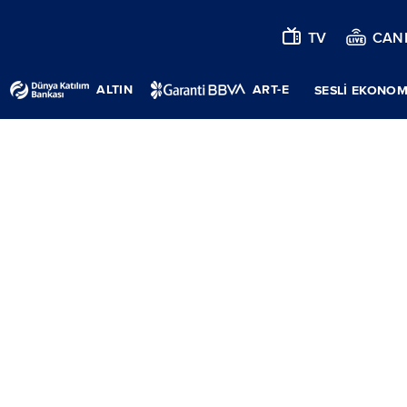
TV
CANL
ALTIN
ART-E
SESLİ EKONOM