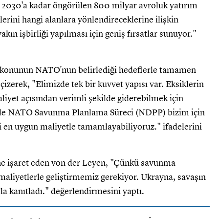
 2030'a kadar öngörülen 800 milyar avroluk yatırım
erini hangi alanlara yönlendireceklerine ilişkin
akın işbirliği yapılması için geniş fırsatlar sunuyor."
 konunun NATO'nun belirlediği hedeflerle tamamen
zerek, "Elimizde tek bir kuvvet yapısı var. Eksiklerin
liyet açısından verimli şekilde giderebilmek için
enle NATO Savunma Planlama Süreci (NDPP) bizim için
i en uygun maliyetle tamamlayabiliyoruz." ifadelerini
ğine işaret eden von der Leyen, "Çünkü savunma
l maliyetlerle geliştirmemiz gerekiyor. Ukrayna, savaşın
la kanıtladı." değerlendirmesini yaptı.