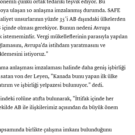
önemli çünkü ortak tedariki teşvik ediyor. Bu
roya ulaşan 10 anlaşma imzalanmış durumda. SAFE
Maliyet unsurlarının yüzde 35'i AB dışındaki ülkelerden
B içinde olması gerekiyor. Bunun nedeni Avrupa
 istememizdir. Vergi mükelleflerinin parasıyla yapılan
ğlamasını, Avrupa'da istihdam yaratmasını ve
eklemesini istiyoruz."
nma anlaşması imzalaması halinde daha geniş işbirliği
satan von der Leyen, "Kanada bunu yapan ilk ülke
tırım ve işbirliği yelpazesi bulunuyor." dedi.
deki rolüne atıfta bulunarak, "İttifak içinde her
ekilde AB ile ilişkilerimiz açısından da büyük önem
 kapsamında birlikte çalışma imkanı bulunduğunu