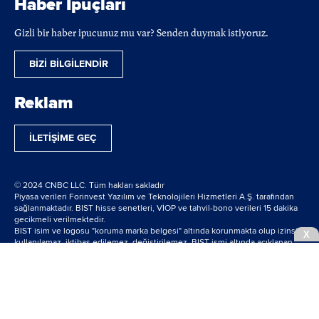
Haber İpuçları
Gizli bir haber ipucunuz mu var? Senden duymak istiyoruz.
BİZİ BİLGİLENDİR
Reklam
İLETİŞİME GEÇ
© 2024 CNBC LLC. Tüm hakları sakladır
Piyasa verileri Forinvest Yazılım ve Teknolojileri Hizmetleri A.Ş. tarafından
sağlanmaktadır. BIST hisse senetleri, VİOP ve tahvil-bono verileri 15 dakika
gecikmeli verilmektedir.
BIST isim ve logosu "koruma marka belgesi" altında korunmakta olup izinsiz
X
kullanılamaz, iktibas edilemez, değiştirilemez. BIST ismi altında açıklanan
tüm bilgilerin telif hakları tamamen BIST'e ait olup, tekrar yayınlanamaz.
powered by
bilginpro