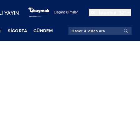
İstanbul
32°
I YAYIN
SIGORTA
GÜNDEM
İ