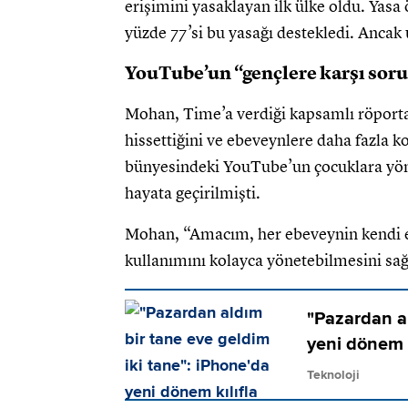
erişimini yasaklayan ilk ülke oldu. Yasa
yüzde 77’si bu yasağı destekledi. Ancak 
YouTube’un “gençlere karşı so
Mohan, Time’a verdiği kapsamlı röporta
hissettiğini ve ebeveynlere daha fazla 
bünyesindeki YouTube’un çocuklara yön
hayata geçirilmişti.
Mohan, “Amacım, her ebeveynin kendi e
kullanımını kolayca yönetebilmesini sa
"Pazardan al
yeni dönem k
Teknoloji