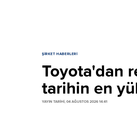
ŞIRKET HABERLERI
Toyota'dan re
tarihin en y
YAYIN TARİHİ, 04 AĞUSTOS 2026 14:41
Japon otomotiv devi Toyota, 2026 mali yı