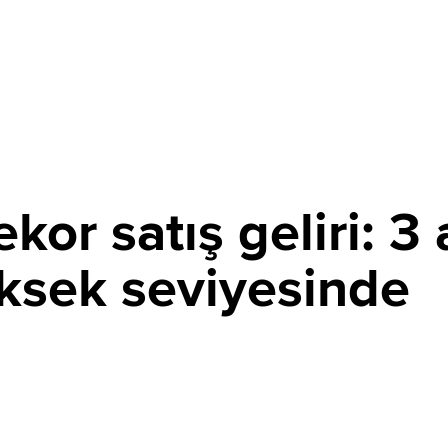
kor satış geliri: 3 
üksek seviyesinde
PAYLAŞ
lının nisan-haziran döneminde araç satış gelirlerini