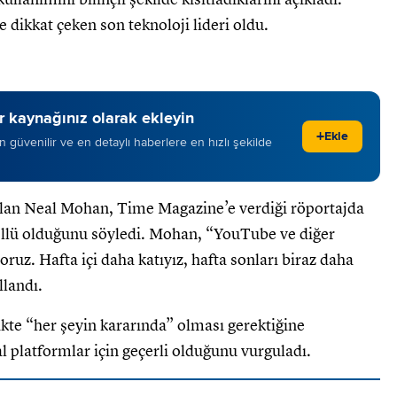
e dikkat çeken son teknoloji lideri oldu.
 kaynağınız olarak ekleyin
+
Ekle
 en güvenilir ve en detaylı haberlere en hızlı şekilde
lan Neal Mohan, Time Magazine’e verdiği röportajda
ollü olduğunu söyledi. Mohan, “YouTube ve diğer
oruz. Hafta içi daha katıyız, hafta sonları biraz daha
llandı.
ikte “her şeyin kararında” olması gerektiğine
al platformlar için geçerli olduğunu vurguladı.