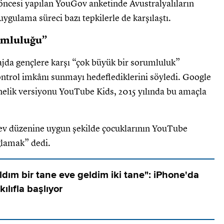
 öncesi yapılan YouGov anketinde Avustralyalıların
uygulama süreci bazı tepkilerle de karşılaştı.
rumluluğu”
jda gençlere karşı “çok büyük bir sorumluluk”
kontrol imkânı sunmayı hedeflediklerini söyledi. Google
elik versiyonu YouTube Kids, 2015 yılında bu amaçla
v düzenine uygun şekilde çocuklarının YouTube
ğlamak” dedi.
dım bir tane eve geldim iki tane": iPhone'da
ılıfla başlıyor