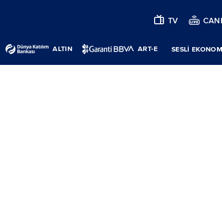
TV
CANL
ALTIN
ART-E
SESLİ EKONOM