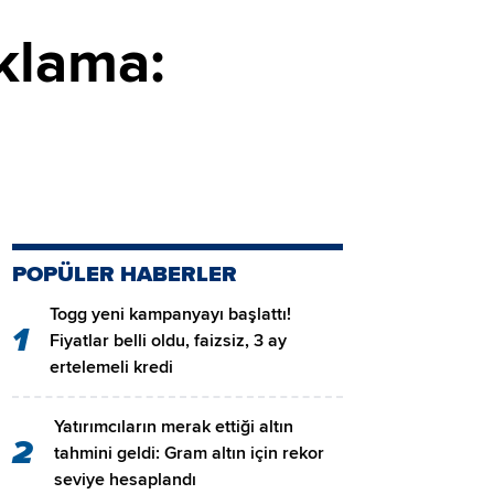
klama:
POPÜLER HABERLER
Togg yeni kampanyayı başlattı!
1
Fiyatlar belli oldu, faizsiz, 3 ay
ertelemeli kredi
Yatırımcıların merak ettiği altın
2
tahmini geldi: Gram altın için rekor
seviye hesaplandı