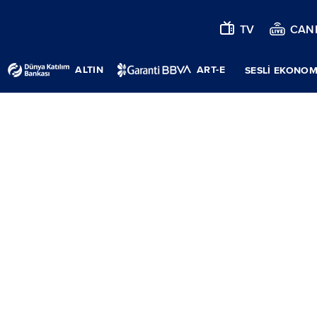
TV
CANL
ALTIN
ART-E
SESLİ EKONOM