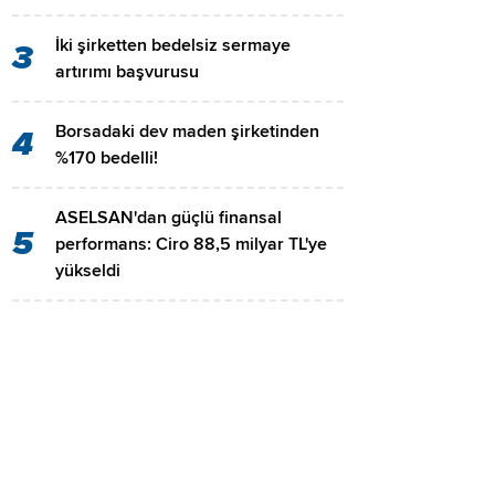
İki şirketten bedelsiz sermaye
3
artırımı başvurusu
Borsadaki dev maden şirketinden
4
%170 bedelli!
ASELSAN'dan güçlü finansal
5
performans: Ciro 88,5 milyar TL'ye
yükseldi