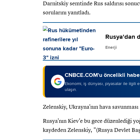
Darnitskiy semtinde Rus saldırısı sonuc
sorularını yanıtladı.
Rusya'dan dü
Enerji
CNBCE.COM'u öncelikli haber
Ekonomi, iş dünyası, piyasalar ile ilgili
ulaşın.
Zelenskiy, Ukrayna'nın hava savunması i
Rusya'nın Kiev'e bu gece düzenlediği yoğ
kaydeden Zelenskiy, "(Rusya Devlet Baş