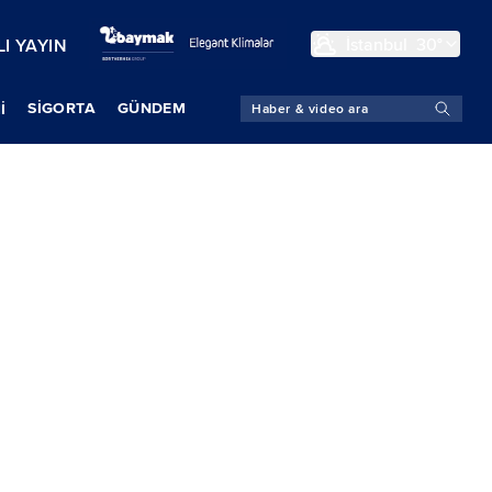
İstanbul
30°
I YAYIN
SIGORTA
GÜNDEM
İ