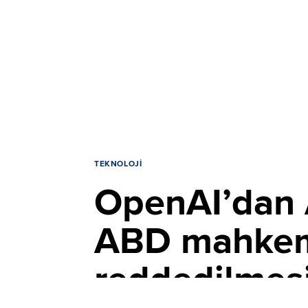
TEKNOLOJI
OpenAI’dan A
ABD mahkemes
reddedilmesi