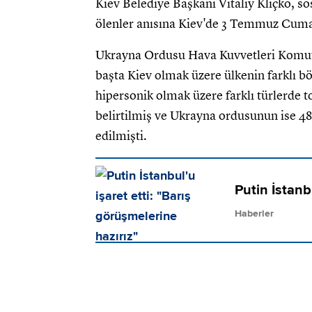
Kiev Belediye Başkanı Vitaliy Kliçko, s
ölenler anısına Kiev'de 3 Temmuz Cuma gü
Ukrayna Ordusu Hava Kuvvetleri Komut
başta Kiev olmak üzere ülkenin farklı böl
hipersonik olmak üzere farklı türlerde to
belirtilmiş ve Ukrayna ordusunun ise 48 f
edilmişti.
Putin İstanb
Haberler