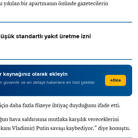
u yıkılan bir apartmanın önünde gazetecilerin
şük standartlı yakıt üretme izni
 kaynağınız olarak ekleyin
+
Ekle
 en güvenilir ve en detaylı haberlere en hızlı şekilde
çin daha fazla füzeye ihtiyaç duyduğunu ifade etti.
un hava saldırısına mutlaka karşılık vereceklerini
kanı Vladimir) Putin savaşı kaybediyor." diye konuştu.