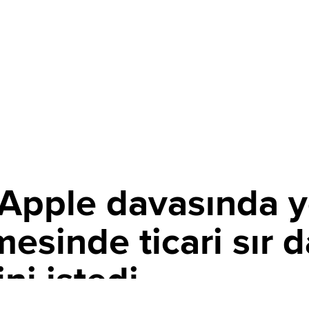
pple davasında ye
inde ticari sır d
ni istedi