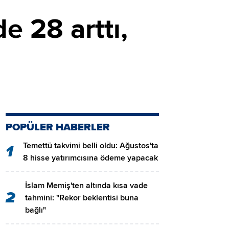
e 28 arttı,
POPÜLER HABERLER
Temettü takvimi belli oldu: Ağustos'ta
1
8 hisse yatırımcısına ödeme yapacak
İslam Memiş'ten altında kısa vade
2
tahmini: "Rekor beklentisi buna
bağlı"