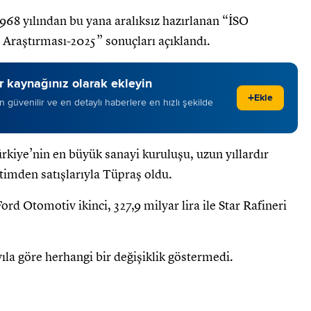
1968 yılından bu yana aralıksız hazırlanan “İSO
Araştırması-2025” sonuçları açıklandı.
 kaynağınız olarak ekleyin
+
Ekle
 en güvenilir ve en detaylı haberlere en hızlı şekilde
rkiye’nin en büyük sanayi kuruluşu, uzun yıllardır
etimden satışlarıyla Tüpraş oldu.
ord Otomotiv ikinci, 327,9 milyar lira ile Star Rafineri
yıla göre herhangi bir değişiklik göstermedi.