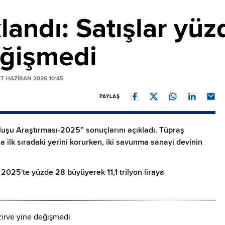
andı: Satışlar yüzd
eğişmedi
7 HAZIRAN 2026 10:45
PAYLAŞ
uşu Araştırması-2025” sonuçlarını açıkladı. Tüpraş
la ilk sıradaki yerini korurken, iki savunma sanayi devinin
 2025'te yüzde 28 büyüyerek 11,1 trilyon liraya