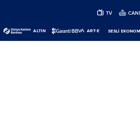
TV
CANL
ALTIN
ART-E
SESLİ EKONOM