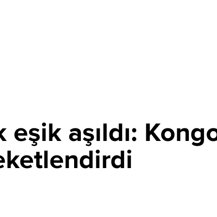
k eşik aşıldı: Kong
eketlendirdi
PAYLAŞ