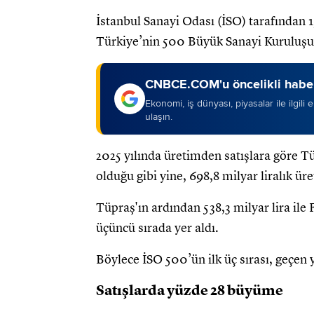
İstanbul Sanayi Odası (İSO) tarafından 
Türkiye’nin 500 Büyük Sanayi Kuruluşu 
CNBCE.COM'u öncelikli haber
Ekonomi, iş dünyası, piyasalar ile ilgili
ulaşın.
2025 yılında üretimden satışlara göre Tü
olduğu gibi yine, 698,8 milyar liralık ür
Tüpraş'ın ardından 538,3 milyar lira ile F
üçüncü sırada yer aldı.
Böylece İSO 500’ün ilk üç sırası, geçen 
Satışlarda yüzde 28 büyüme