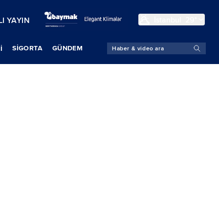
İstanbul
29°
I YAYIN
SIGORTA
GÜNDEM
İ