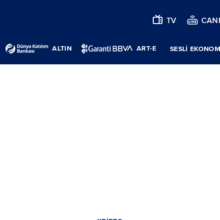
TV
CANL
ALTIN
ART-E
SESLİ EKONOM