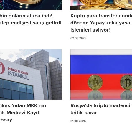
bin doların altına indi!
Kripto para transferlerind
lep endişesi satış getirdi
dönem: Yapay zeka yasa 
işlemleri avlıyor!
02.08.2026
nkası'ndan MKK'nın
Rusya'da kripto madencili
lık Merkezi Kayıt
kritik karar
 onay
01.08.2026