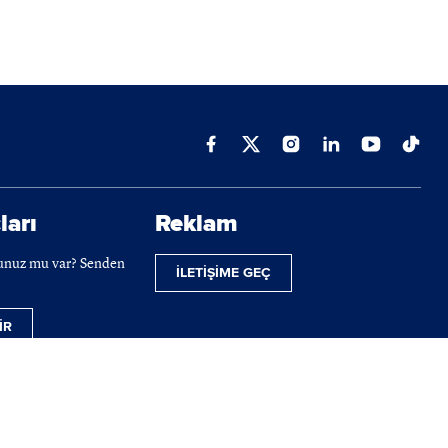
ları
Reklam
cunuz mu var? Senden
İLETİŞİME GEÇ
İR