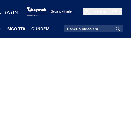
İstanbul
27°
I YAYIN
SIGORTA
GÜNDEM
İ