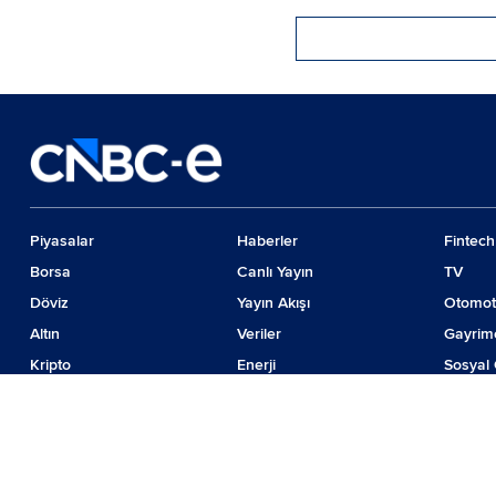
Piyasalar
Haberler
Fintech
Borsa
Canlı Yayın
TV
Döviz
Yayın Akışı
Otomot
Altın
Veriler
Gayrim
Kripto
Enerji
Sosyal 
Emtia
Girişim
Günde
Faiz
İş Dünyası
Teknolo