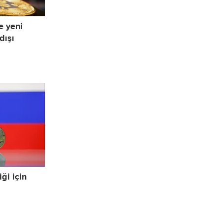
e yeni
dışı
ği için