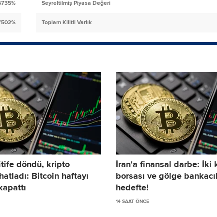
4735%
Seyreltilmiş Piyasa Değeri
7502%
Toplam Kilitli Varlık
itife döndü, kripto
İran'a finansal darbe: İki 
hatladı: Bitcoin haftayı
borsası ve gölge bankacıl
kapattı
hedefte!
14 SAAT ÖNCE