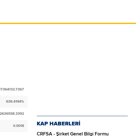
17364132.7367
636.4194%
2636558.3392
KAP HABERLERİ
0.0018
CRFSA - Şirket Genel Bilgi Formu