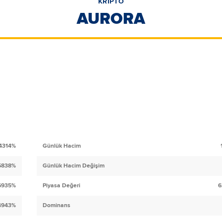
KRİPTO
AURORA
4314%
Günlük Hacim
5838%
Günlük Hacim Değişim
6935%
Piyasa Değeri
6
4943%
Dominans