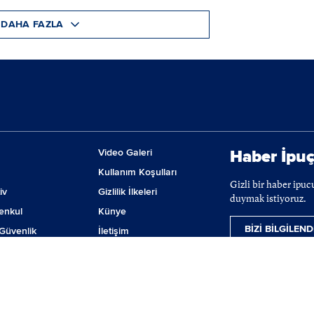
DAHA FAZLA
Video Galeri
Haber İpuç
Kullanım Koşulları
Gizli bir haber ipu
iv
Gizlilik İlkeleri
duymak istiyoruz.
enkul
Künye
BİZİ BİLGİLEND
Güvenlik
İletişim
m
Çerez Tercihleri
ji