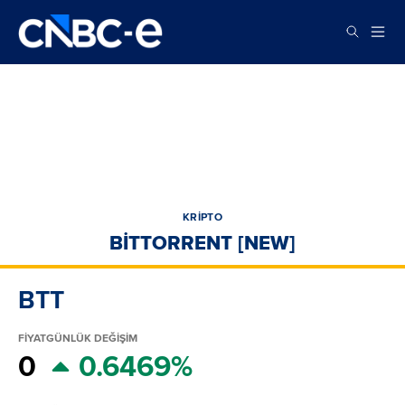
KRİPTO
BITTORRENT [NEW]
BTT
FİYAT
GÜNLÜK DEĞİŞİM
0
0.6469%