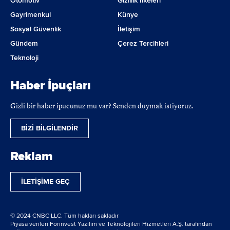
Otomotiv
Gizlilik İlkeleri
Gayrimenkul
Künye
Sosyal Güvenlik
İletişim
Gündem
Çerez Tercihleri
Teknoloji
Haber İpuçları
Gizli bir haber ipucunuz mu var? Senden duymak istiyoruz.
BİZİ BİLGİLENDİR
Reklam
İLETİŞİME GEÇ
© 2024 CNBC LLC. Tüm hakları sakladır
Piyasa verileri Forinvest Yazılım ve Teknolojileri Hizmetleri A.Ş. tarafından