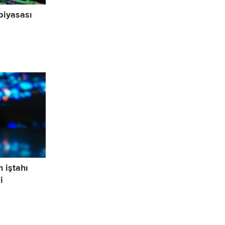
piyasası
m iştahı
i