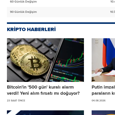
60 Günlük Değişim
10
90 Günlük Değişim
10
KRİPTO HABERLERİ
Bitcoin'in '500 gün' kuralı alarm
Putin imzal
verdi! Yeni alım fırsatı mı doğuyor?
paraların k
23 SAAT ÖNCE
04.08.2026