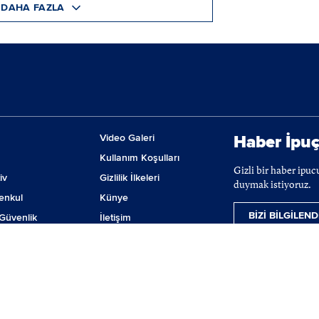
DAHA FAZLA
Video Galeri
Haber İpuç
Kullanım Koşulları
Gizli bir haber ipu
iv
Gizlilik İlkeleri
duymak istiyoruz.
enkul
Künye
BİZİ BİLGİLEND
Güvenlik
İletişim
m
Çerez Tercihleri
ji
lanmaktadır. BIST hisse senetleri, VİOP ve tahvil-bono verileri 15 dakika gecikmeli ver