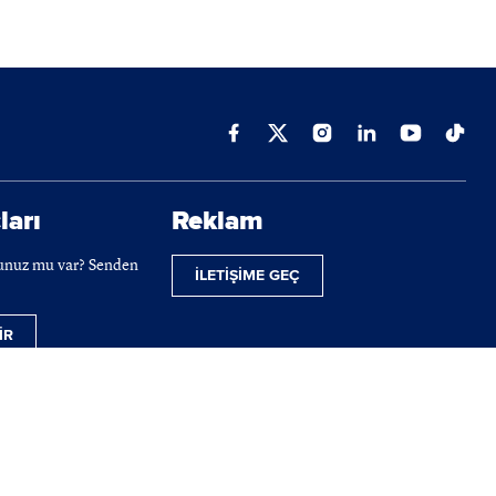
ları
Reklam
cunuz mu var? Senden
İLETİŞİME GEÇ
İR
ilmektedir.