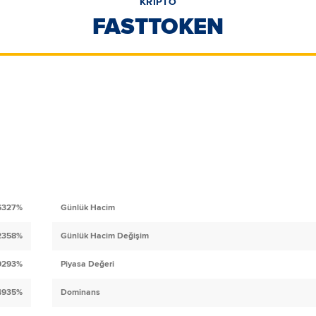
KRİPTO
FASTTOKEN
6327%
Günlük Hacim
2358%
Günlük Hacim Değişim
9293%
Piyasa Değeri
4935%
Dominans