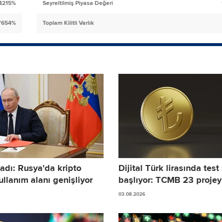
.4215%
Seyreltilmiş Piyasa Değeri
.7654%
Toplam Kilitli Varlık
adı: Rusya'da kripto
Dijital Türk lirasında test
ullanım alanı genişliyor
başlıyor: TCMB 23 projeyi
03.08.2026