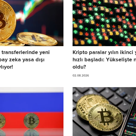
 transferlerinde yeni
Kripto paralar yılın ikinci
ay zeka yasa dışı
hızlı başladı: Yükselişte n
lıyor!
oldu?
02.08.2026