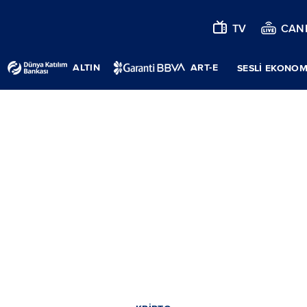
TV
CANL
ALTIN
ART-E
SESLİ EKONOM