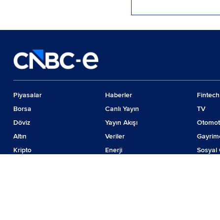
Piyasalar
Haberler
Fintech
Borsa
Canlı Yayın
TV
Döviz
Yayın Akışı
Otomot
Altın
Veriler
Gayrim
Kripto
Enerji
Sosyal 
Emtia
Girişim
Günde
Faiz
İş Dünyası
Teknolo
© 2024 CNBC LLC. Tüm hakları sakladır
Piyasa verileri Forinvest Yazılım ve Teknolojileri Hizmetleri A.Ş. tarafından sağ