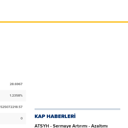
28.6967
1.2358%
525072218.57
KAP HABERLERİ
0
ATSYH - Sermaye Artırımı - Azaltımı