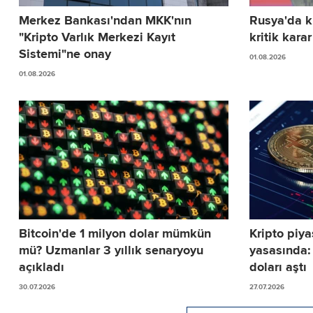
Merkez Bankası'ndan MKK'nın
Rusya'da kr
"Kripto Varlık Merkezi Kayıt
kritik karar
Sistemi"ne onay
01.08.2026
01.08.2026
Bitcoin'de 1 milyon dolar mümkün
Kripto piya
mü? Uzmanlar 3 yıllık senaryoyu
yasasında:
açıkladı
doları aştı
30.07.2026
27.07.2026