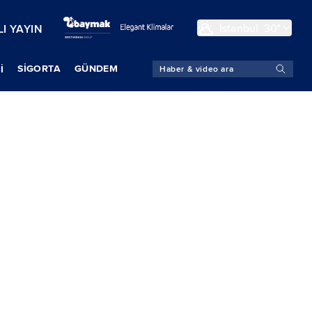
İstanbul
30°
I YAYIN
SIGORTA
GÜNDEM
İ