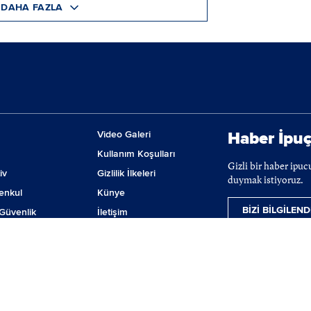
DAHA FAZLA
Video Galeri
Haber İpuç
Kullanım Koşulları
Gizli bir haber ipu
iv
Gizlilik İlkeleri
duymak istiyoruz.
enkul
Künye
BİZİ BİLGİLEND
Güvenlik
İletişim
m
Çerez Tercihleri
ji
lanmaktadır. BIST hisse senetleri, VİOP ve tahvil-bono verileri 15 dakika gecikmeli ver