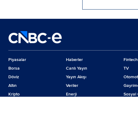
Piyasalar
Haberler
Fintech
Borsa
Canlı Yayın
TV
Döviz
Yayın Akışı
Otomot
Altın
Veriler
Gayrim
Kripto
Enerji
Sosyal 
Emtia
Girişim
Günde
Faiz
İş Dünyası
Teknolo
© 2024 CNBC LLC. Tüm hakları sakladır
Piyasa verileri Forinvest Yazılım ve Teknolojileri Hizmetleri A.Ş. tarafından sağ