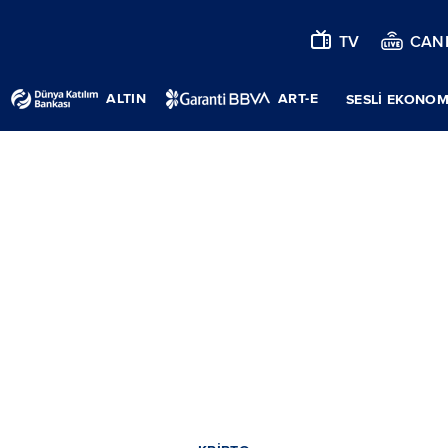
TV
CANL
ALTIN
ART-E
SESLİ EKONOM