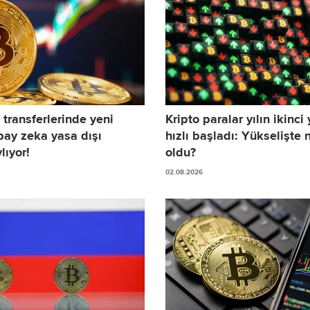
 transferlerinde yeni
Kripto paralar yılın ikinci
ay zeka yasa dışı
hızlı başladı: Yükselişte n
lıyor!
oldu?
02.08.2026