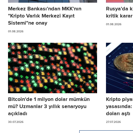
Merkez Bankası'ndan MKK'nın
Rusya'da kr
"Kripto Varlık Merkezi Kayıt
kritik karar
Sistemi"ne onay
01.08.2026
01.08.2026
Bitcoin'de 1 milyon dolar mümkün
Kripto piya
mü? Uzmanlar 3 yıllık senaryoyu
yasasında:
açıkladı
doları aştı
30.07.2026
27.07.2026