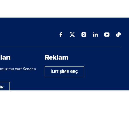
ları
Reklam
cunuz mu var? Senden
İLETİŞİME GEÇ
İR
ilmektedir.