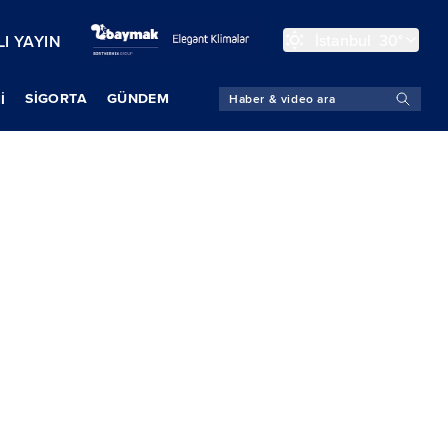
İstanbul
30°
I YAYIN
SIGORTA
GÜNDEM
İ