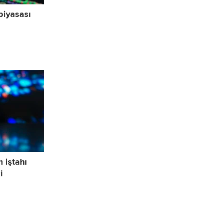
piyasası
m iştahı
i