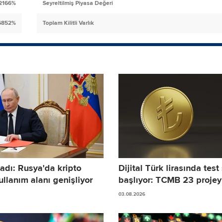
2166%
Seyreltilmiş Piyasa Değeri
6852%
Toplam Kilitli Varlık
adı: Rusya'da kripto
Dijital Türk lirasında test
ullanım alanı genişliyor
başlıyor: TCMB 23 projeyi
03.08.2026