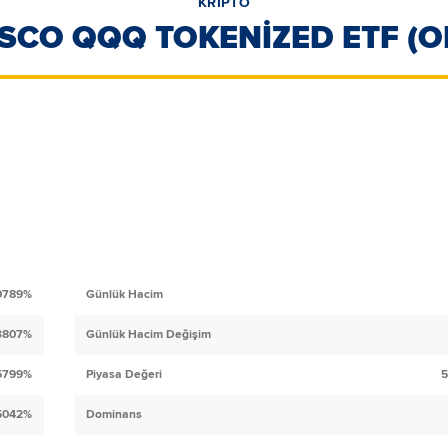
KRİPTO
SCO QQQ TOKENIZED ETF (
0789%
Günlük Hacim
3807%
Günlük Hacim Değişim
6799%
Piyasa Değeri
5
.5042%
Dominans