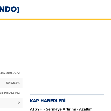
ONDO)
4472019.0072
-59.5263%
3350806.3742
KAP HABERLERİ
0
ATSYH - Sermaye Artırımı - Azaltımı