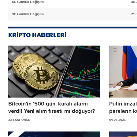
60 Günlük Değişim
30.
90 Günlük Değişim
21.
KRİPTO HABERLERİ
Bitcoin'in '500 gün' kuralı alarm
Putin imzal
verdi! Yeni alım fırsatı mı doğuyor?
paraların k
23 SAAT ÖNCE
04.08.2026