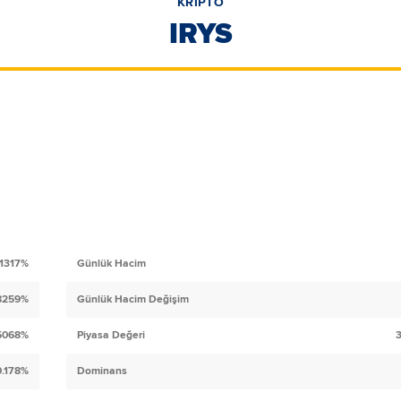
KRİPTO
IRYS
.1317%
Günlük Hacim
.8259%
Günlük Hacim Değişim
5068%
Piyasa Değeri
0.178%
Dominans