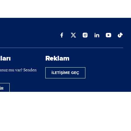
ları
Reklam
cunuz mu var? Senden
İLETİŞİME GEÇ
İR
ilmektedir.