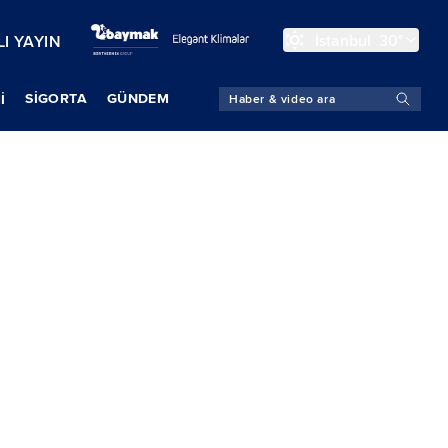
İstanbul
30°
I YAYIN
SIGORTA
GÜNDEM
İ