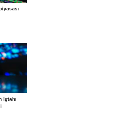
piyasası
m iştahı
i