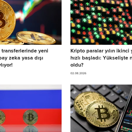
 transferlerinde yeni
Kripto paralar yılın ikinci
ay zeka yasa dışı
hızlı başladı: Yükselişte n
lıyor!
oldu?
02.08.2026