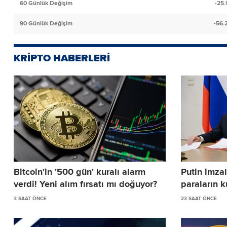
60 Günlük Değişim
-25
90 Günlük Değişim
-56.
KRİPTO HABERLERİ
Bitcoin'in '500 gün' kuralı alarm
Putin imzal
verdi! Yeni alım fırsatı mı doğuyor?
paraların k
3 SAAT ÖNCE
23 SAAT ÖNCE