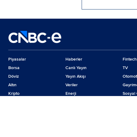
Piyasalar
Haberler
Fintech
Borsa
Canlı Yayın
TV
Döviz
Yayın Akışı
Otomot
Altın
Veriler
Gayrim
Kripto
Enerji
Sosyal 
Emtia
Girişim
Günde
Faiz
İş Dünyası
Teknolo
© 2024 CNBC LLC. Tüm hakları sakladır
Piyasa verileri Forinvest Yazılım ve Teknolojileri Hizmetleri A.Ş. tarafından sağ