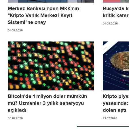
Merkez Bankası'ndan MKK'nın
Rusya'da kr
"Kripto Varlık Merkezi Kayıt
kritik karar
Sistemi"ne onay
01.08.2026
01.08.2026
Bitcoin'de 1 milyon dolar mümkün
Kripto piya
mü? Uzmanlar 3 yıllık senaryoyu
yasasında:
açıkladı
doları aştı
30.07.2026
27.07.2026