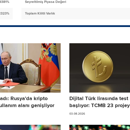
.9381%
Seyreltilmiş Piyasa Değeri
2323%
Toplam Kilitli Varlık
adı: Rusya'da kripto
Dijital Türk lirasında test
ullanım alanı genişliyor
başlıyor: TCMB 23 projeyi
03.08.2026