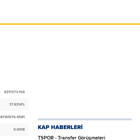
6311373.154
17.9314%
38790576.4581
KAP HABERLERİ
0.0018
TSPOR - Transfer Görüşmeleri