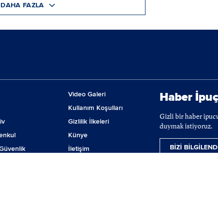
DAHA FAZLA
Video Galeri
Haber İpuç
Kullanım Koşulları
Gizli bir haber ipu
iv
Gizlilik İlkeleri
duymak istiyoruz.
enkul
Künye
BİZİ BİLGİLEND
Güvenlik
İletişim
m
Çerez Tercihleri
ji
lanmaktadır. BIST hisse senetleri, VİOP ve tahvil-bono verileri 15 dakika gecikmeli ver