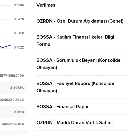
Verilmesi
0.5806
0.5478
OZRDN - Özel Durum Açıklaması (Genel)
0.5150
BOSSA - Katılım Finansı İlkeleri Bilgi
Formu
0.4822
BOSSA - Sorumluluk Beyanı (Konsolide
Olmayan)
15771956.7499
BOSSA - Faaliyet Raporu (Konsolide
3.4981%
Olmayan)
0248389.3342
BOSSA - Finansal Rapor
0.0118
OZRDN - Maddi Duran Varlık Satımı
505399404.4