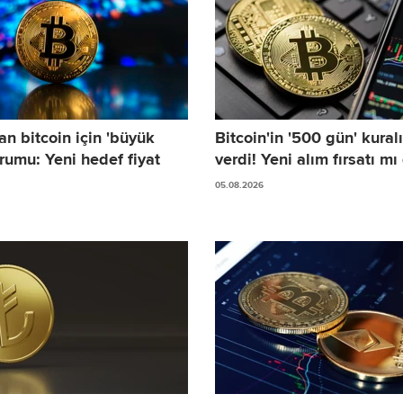
n bitcoin için 'büyük
Bitcoin'in '500 gün' kural
rumu: Yeni hedef fiyat
verdi! Yeni alım fırsatı m
05.08.2026