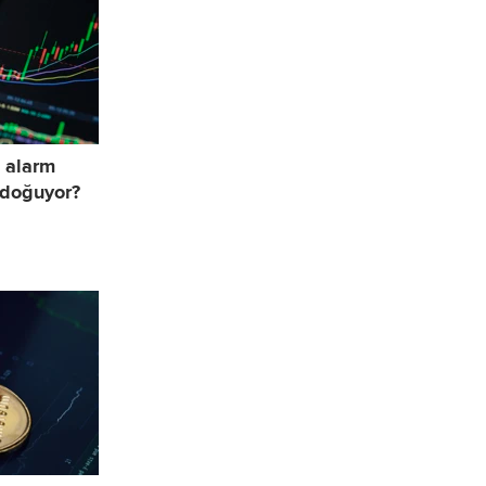
ı alarm
ı doğuyor?