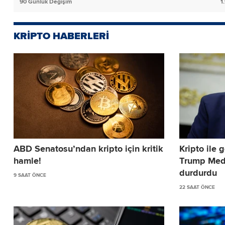
90 Günlük Değişim
1
KRİPTO HABERLERİ
ABD Senatosu’ndan kripto için kritik
Kripto ile g
hamle!
Trump Medi
durdurdu
9 SAAT ÖNCE
22 SAAT ÖNCE