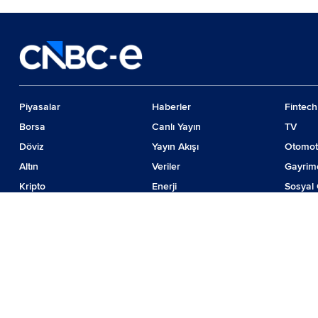
Piyasalar
Haberler
Fintech
Borsa
Canlı Yayın
TV
Döviz
Yayın Akışı
Otomot
Altın
Veriler
Gayrim
Kripto
Enerji
Sosyal 
Emtia
Girişim
Günde
Faiz
İş Dünyası
Teknolo
© 2024 CNBC LLC. Tüm hakları sakladır
Piyasa verileri Forinvest Yazılım ve Teknolojileri Hizmetleri A.Ş. tarafından sağ
BIST isim ve logosu "koruma marka belgesi" altında korunmakta olup izinsiz kulla