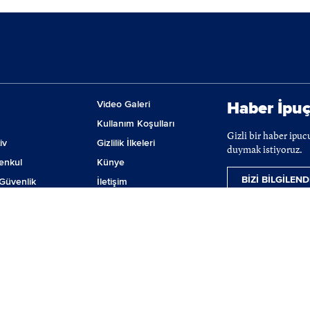
Video Galeri
Haber İpuç
Kullanım Koşulları
Gizli bir haber ipu
iv
Gizlilik İlkeleri
duymak istiyoruz.
enkul
Künye
BİZİ BİLGİLEND
Güvenlik
İletişim
m
Çerez Tercihleri
ji
lanmaktadır. BIST hisse senetleri, VİOP ve tahvil-bono verileri 15 dakika gecikmeli ver
nılamaz, iktibas edilemez, değiştirilemez. BIST ismi altında açıklanan tüm bilgilerin