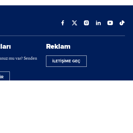
ları
Reklam
cunuz mu var? Senden
İLETİŞİME GEÇ
İR
ilmektedir.
 telif hakları tamamen BIST'e ait olup, tekrar yayınlanamaz.