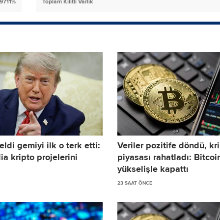
.9711%
Toplam Kilitli Varlık
eldi gemiyi ilk o terk etti:
Veriler pozitife döndü, kr
a kripto projelerini
piyasası rahatladı: Bitcoi
yükselişle kapattı
23 SAAT ÖNCE