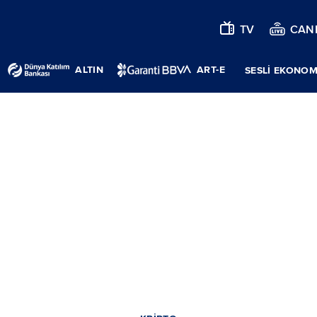
TV
CANL
ALTIN
ART-E
SESLİ EKONOM