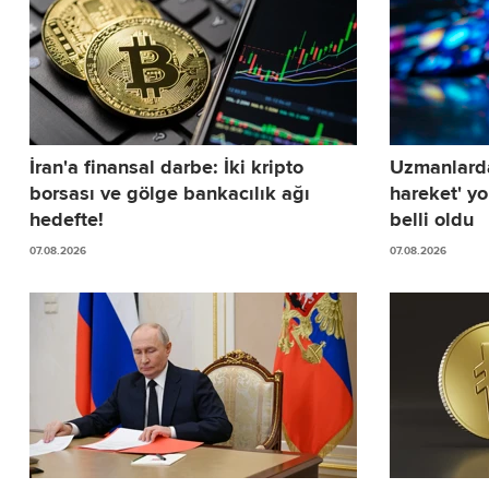
İran'a finansal darbe: İki kripto
Uzmanlarda
borsası ve gölge bankacılık ağı
hareket' yo
hedefte!
belli oldu
07.08.2026
07.08.2026