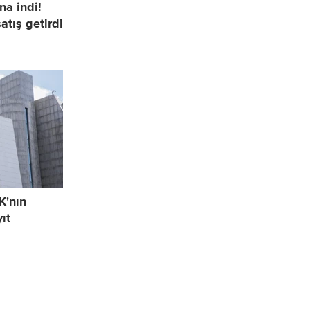
na indi!
atış getirdi
K'nın
ıt