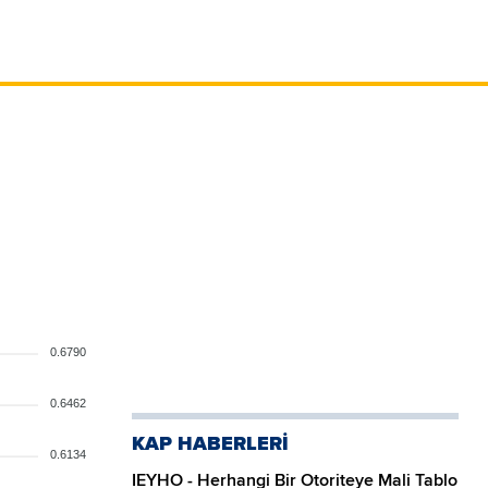
0.6790
0.6462
KAP HABERLERİ
0.6134
IEYHO - Herhangi Bir Otoriteye Mali Tablo