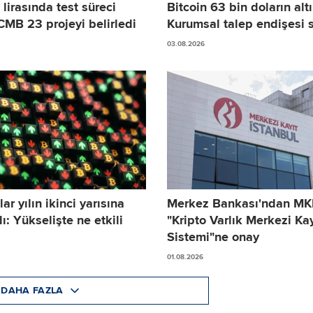
 lirasında test süreci
Bitcoin 63 bin doların altı
CMB 23 projeyi belirledi
Kurumsal talep endişesi s
03.08.2026
ar yılın ikinci yarısına
Merkez Bankası'ndan MK
dı: Yükselişte ne etkili
"Kripto Varlık Merkezi Kay
Sistemi"ne onay
01.08.2026
DAHA FAZLA