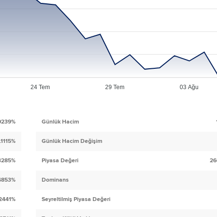
24 Tem
29 Tem
03 Ağu
0239%
Günlük Hacim
.1115%
Günlük Hacim Değişim
3285%
Piyasa Değeri
26
.4853%
Dominans
.2441%
Seyreltilmiş Piyasa Değeri