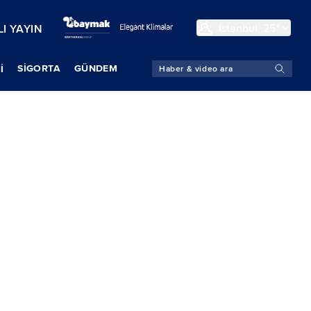
İstanbul
25°
I YAYIN
SIGORTA
GÜNDEM
İ