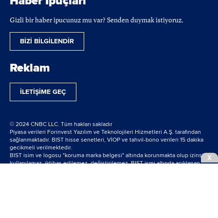
Haber İpuçları
Gizli bir haber ipucunuz mu var? Senden duymak istiyoruz.
BİZİ BİLGİLENDİR
Reklam
İLETİŞİME GEÇ
© 2024 CNBC LLC. Tüm hakları sakladır
Piyasa verileri Forinvest Yazılım ve Teknolojileri Hizmetleri A.Ş. tarafından
sağlanmaktadır. BIST hisse senetleri, VİOP ve tahvil-bono verileri 15 dakika
gecikmeli verilmektedir.
BIST isim ve logosu "koruma marka belgesi" altında korunmakta olup izinsiz
X
kullanılamaz, iktibas edilemez, değiştirilemez. BIST ismi altında açıklanan
tüm bilgilerin telif hakları tamamen BIST'e ait olup, tekrar yayınlanamaz.
powered by
bilginpro