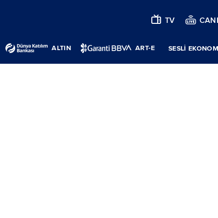
TV
CANL
ALTIN
ART-E
SESLİ EKONOM