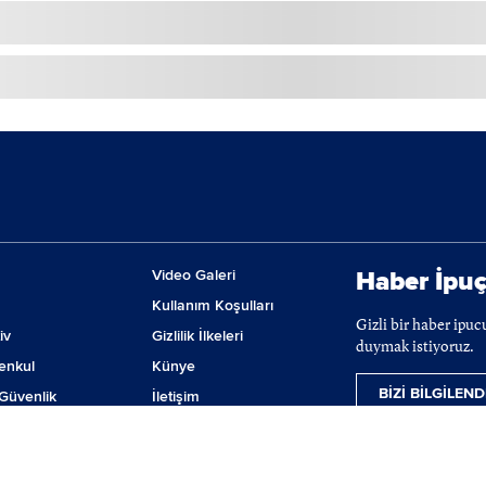
Video Galeri
Haber İpuç
Kullanım Koşulları
Gizli bir haber ipu
iv
Gizlilik İlkeleri
duymak istiyoruz.
enkul
Künye
BİZİ BİLGİLEND
Güvenlik
İletişim
m
Çerez Tercihleri
ji