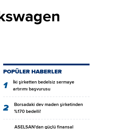
olkswagen
POPÜLER HABERLER
İki şirketten bedelsiz sermaye
1
artırımı başvurusu
Borsadaki dev maden şirketinden
2
%170 bedelli!
ASELSAN'dan güçlü finansal