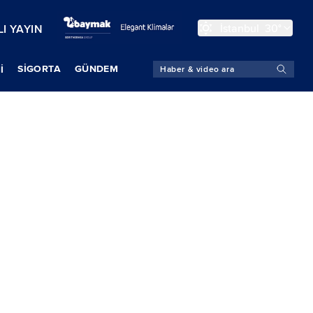
İstanbul
30°
I YAYIN
SIGORTA
GÜNDEM
İ