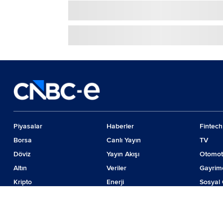
Piyasalar
Haberler
Fintech
Borsa
Canlı Yayın
TV
Döviz
Yayın Akışı
Otomot
Altın
Veriler
Gayrim
Kripto
Enerji
Sosyal 
Emtia
Girişim
Günde
Faiz
İş Dünyası
Teknolo