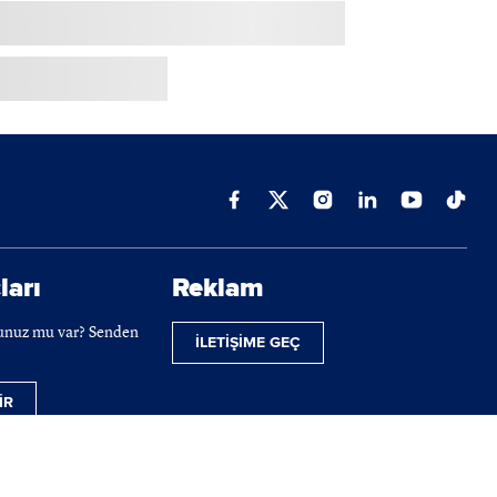
ları
Reklam
cunuz mu var? Senden
İLETİŞİME GEÇ
İR