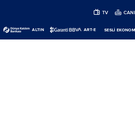
TV
CANL
ALTIN
ART-E
SESLİ EKONOM