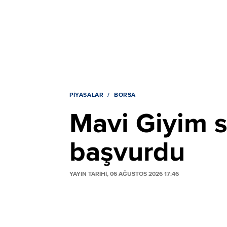
PIYASALAR
BORSA
Mavi Giyim s
başvurdu
YAYIN TARİHİ, 06 AĞUSTOS 2026 17:46
Mavi Giyim, pay geri alım programı kapsa