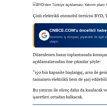
Çinli elektrikli otomobil üreticisi BYD, 
CNBCE.COM'u öncelikli haber
Ekonomi, iş dünyası, piyasalar ile ilgili
ulaşın.
Düzenlenen basın toplantısında konuş
açıklamalarından öne çıkanlar şöyle:
"150 bin kapasite başlangıç, arsa ile ge
tamamen elektrikli hem de şarj edilebili
Bu yatırım ile süreç daha da kısalacak v
işaretleri ortadan kalkacak.