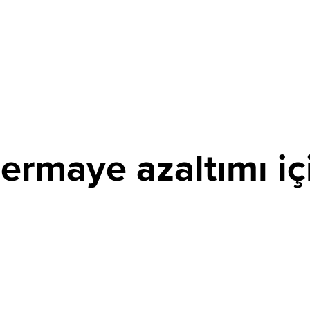
ermaye azaltımı iç
PAYLAŞ
mında edindiği 14,512 milyon TL nominal değerli payların