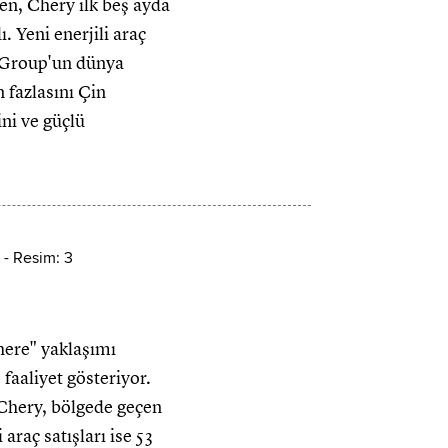
ken, Chery ilk beş ayda
. Yeni enerjili araç
ry Group'un dünya
 fazlasını Çin
ini ve güçlü
ere" yaklaşımı
aaliyet gösteriyor.
n Chery, bölgede geçen
raç satışları ise 53