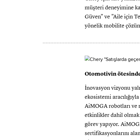
müşteri deneyimine kad
Güven" ve "Aile için Te
yönelik mobilite çözü
Otomotivin ötesinde
İnovasyon vizyonu yaln
ekosistemi aracılığıyla
AiMOGA robotları ve r
etkinlikler dahil olma
görev yapıyor. AiMOGA
sertifikasyonlarını ala