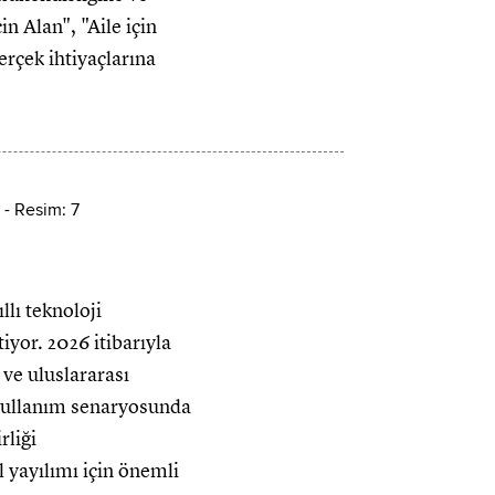
n Alan", "Aile için
erçek ihtiyaçlarına
lı teknoloji
iyor. 2026 itibarıyla
ve uluslararası
k kullanım senaryosunda
liği
l yayılımı için önemli