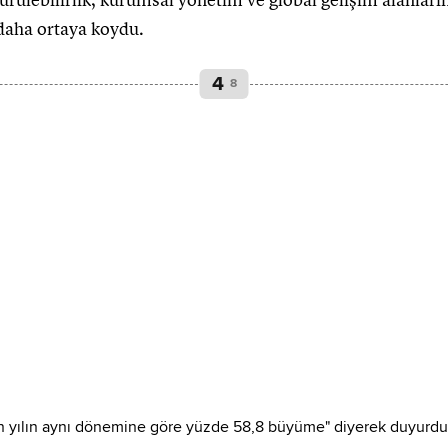
ürülebilirlik, kurumsal yönetim ve global gelişim alanları
daha ortaya koydu.
4
8