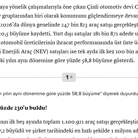
aya yönelik çalışmalarıyla öne çıkan Çinli otomotiv devi 
v gruplarından biri olarak konumunu güçlendirmeye deva
2026'da dünya genelinde 247 bin 823 araç satışı gerçekleşt
,5 büyüme kaydetti. Yurt dışı satışlar 181 bin 871 adede 
i otomobil üreticilerinin ihracat performansında üst üste ü
i Enerjili Araç (NEV) satışları ise tek ayda ilk kez 100 bin
ceki yılın aynı dönemine göre yüzde 58,8 büyüme gösterdi.
1
8
üzde 230'u buldu!
ın ilk beş ayında toplam 1.100.921 araç satışı gerçekleştir
 büyüdü ve şirket tarihindeki en hızlı şekilde 1 milyon ade