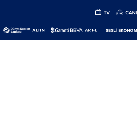
TV
CANL
ALTIN
ART-E
SESLİ EKONOM