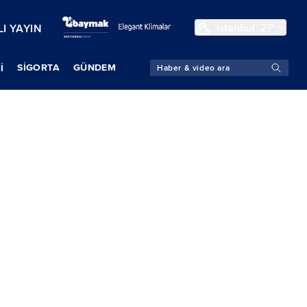
İstanbul
27°
I YAYIN
SIGORTA
GÜNDEM
İ