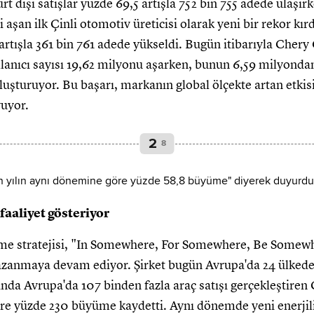
t dışı satışlar yüzde 69,5 artışla 752 bin 755 adede ulaşır
aşan ilk Çinli otomotiv üreticisi olarak yeni bir rekor kırdı
7 artışla 361 bin 761 adede yükseldi. Bugün itibarıyla Che
lanıcı sayısı 19,62 milyonu aşarken, bunun 6,59 milyondan
oluşturuyor. Bu başarı, markanın global ölçekte artan etkis
uyor.
2
8
faaliyet gösteriyor
me stratejisi, "In Somewhere, For Somewhere, Be Somewh
zanmaya devam ediyor. Şirket bugün Avrupa'da 24 ülkede f
yında Avrupa'da 107 binden fazla araç satışı gerçekleştire
re yüzde 230 büyüme kaydetti. Aynı dönemde yeni enerjili a