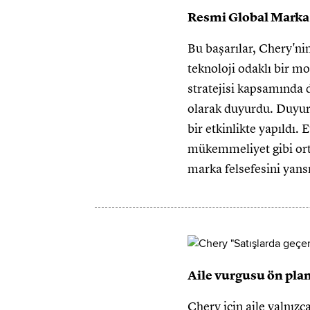
Resmi Global Marka
Bu başarılar, Chery'nin
teknoloji odaklı bir m
stratejisi kapsamında 
olarak duyurdu. Duyuru
bir etkinlikte yapıldı
mükemmeliyet gibi orta
marka felsefesini yansı
Aile vurgusu ön pla
Chery için aile yalnızc