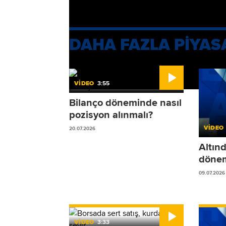
Eğilmez'in çok tartışılan "printer" örne
DAHA FAZLA PİYAS
VİDEO
3:55
Bilanço döneminde nasıl
pozisyon alınmalı?
VİDEO
20.07.2026
Altın
dönem
09.07.2026
VİDEO
3:33