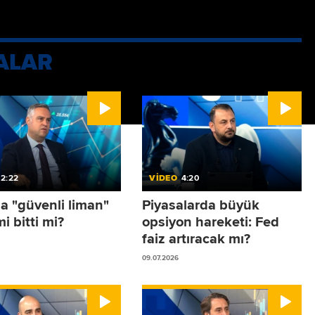
ği de konuşuldu.
ALAR
2:22
VİDEO
4:20
da "güvenli liman"
Piyasalarda büyük
i bitti mi?
opsiyon hareketi: Fed
faiz artıracak mı?
09.07.2026