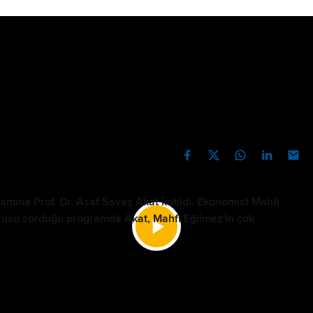
kat ve Mahfi
e ekonomide
PAYLAŞ
mına Prof. Dr. Asaf Savaş Akat katıldı. Ekonomist Mahfi
sorusu sorduğu programda Akat, Mahfi Eğilmez'in çok
Videoyu
ramına Prof. Dr. Asaf Savaş Akat katıldı. Ekonomist
Oynat
zleyici sorusu sorduğu programda Akat, Mahfi