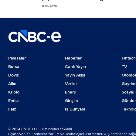
kolaylığı
11.05.2026
Piyasalar
Haberler
Fintech
Borsa
Canlı Yayın
TV
Döviz
Yayın Akışı
Otomot
Altın
Veriler
Gayrim
Kripto
Enerji
Sosyal 
Emtia
Girişim
Günde
Faiz
İş Dünyası
Teknolo
© 2024 CNBC LLC. Tüm hakları sakladır
Piyasa verileri Forinvest Yazılım ve Teknolojileri Hizmetleri A.Ş. tarafından sağ