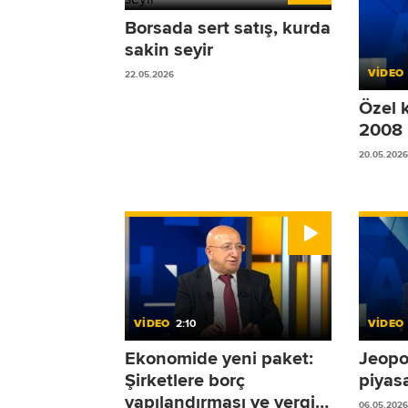
Borsada sert satış, kurda
sakin seyir
VİDEO
22.05.2026
Özel 
2008 b
20.05.2026
VİDEO
2:10
VİDEO
Ekonomide yeni paket:
Jeopol
Şirketlere borç
piyasa
yapılandırması ve vergi
06.05.2026