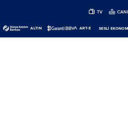
TV
CANL
ALTIN
ART-E
SESLİ EKONOM