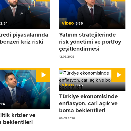
2:34
VİDEO
5:56
kredi piyasalarında
Yatırım stratejilerinde
enzeri kriz riski
risk yönetimi ve portföy
çeşitlendirmesi
12.05.2026
VİDEO
8:25
Türkiye ekonomisinde
enflasyon, cari açık ve
1:6
borsa beklentileri
itik krizler ve
06.05.2026
 beklentileri