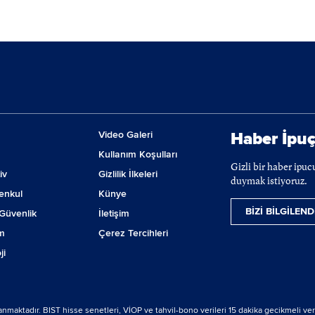
Video Galeri
Haber İpuç
Kullanım Koşulları
Gizli bir haber ipu
iv
Gizlilik İlkeleri
duymak istiyoruz.
enkul
Künye
BİZİ BİLGİLEND
Güvenlik
İletişim
m
Çerez Tercihleri
ji
lanmaktadır. BIST hisse senetleri, VİOP ve tahvil-bono verileri 15 dakika gecikmeli ver