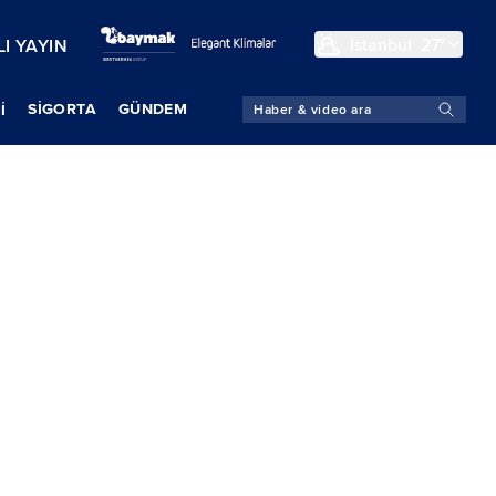
İstanbul
27°
I YAYIN
SIGORTA
GÜNDEM
İ