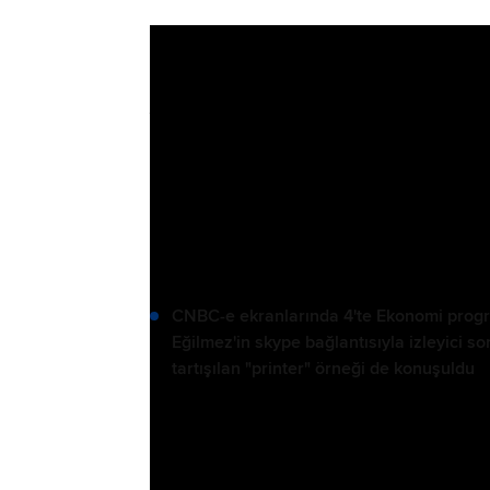
PIYASALAR
Asaf Savaş A
Eğilmez 4't
YAYIN TARİHİ, 16 EYLÜL 2024 17:50
CNBC-e ekranlarında 4'te Ekonomi progra
Eğilmez'in skype bağlantısıyla izleyici 
tartışılan "printer" örneği de konuşuldu
CNBC-e ekranlarında 4'te Ekonomi prog
Mahfi Eğilmez'in skype bağlantısıyla i