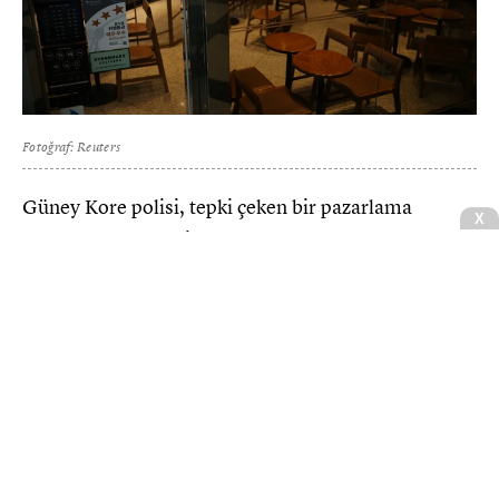
Fotoğraf: Reuters
Güney Kore polisi, tepki çeken bir pazarlama
X
kampanyası nedeniyle açılan hakaret davası
kapsamında Starbucks Kore’nin genel merkezine
baskın düzenledi.
CNBCE.COM'u öncelikli haber kaynağınız
olarak ekleyin
+
Ekle
Starbucks Kore, mayıs ayında 1980 Gwangju