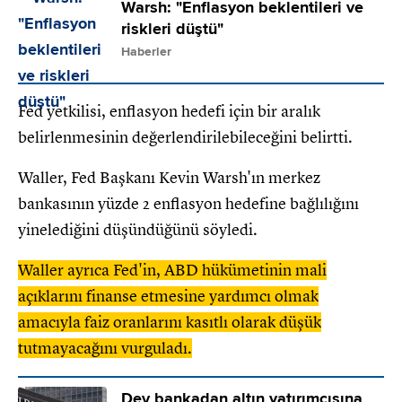
Warsh: "Enflasyon beklentileri ve
riskleri düştü"
Haberler
Fed yetkilisi, enflasyon hedefi için bir aralık
belirlenmesinin değerlendirilebileceğini belirtti.
Waller, Fed Başkanı Kevin Warsh'ın merkez
bankasının yüzde 2 enflasyon hedefine bağlılığını
yinelediğini düşündüğünü söyledi.
Waller ayrıca Fed'in, ABD hükümetinin mali
açıklarını finanse etmesine yardımcı olmak
amacıyla faiz oranlarını kasıtlı olarak düşük
tutmayacağını vurguladı.
Dev bankadan altın yatırımcısına