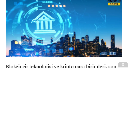
Blokzincir teknolojisi ve kripto para birimleri, son
10 yılda kamuoyunda geniş bir benimsenmeye
kavuştu. Özellikle 2020 yılından sonra benimsenme
daha da arttı.
CNBCE.COM'u öncelikli haber kaynağınız
olarak ekleyin
+
Ekle