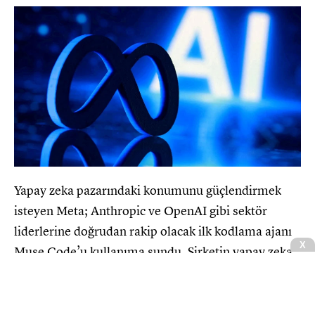
Yapay zeka pazarındaki konumunu güçlendirmek
isteyen Meta; Anthropic ve OpenAI gibi sektör
liderlerine doğrudan rakip olacak ilk kodlama ajanı
X
Muse Code’u kullanıma sundu. Şirketin yapay zeka
stratejisini canlandırmak amacıyla geçen yıl Meta
Superintelligence Labs'in başına getirilen Alexandr
Wang liderliğinde geliştirilen araç, yazılım