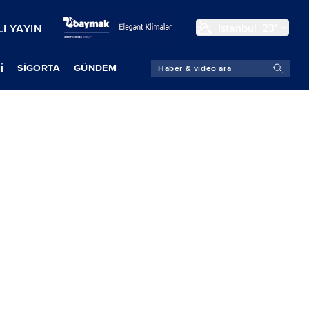
İstanbul
23°
I YAYIN
SIGORTA
GÜNDEM
İ