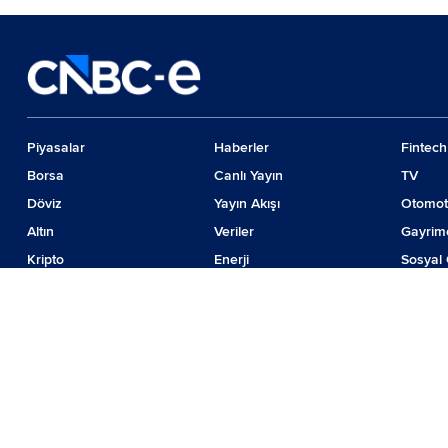
Piyasalar
Haberler
Fintech
Borsa
Canlı Yayın
TV
Döviz
Yayın Akışı
Otomot
Altın
Veriler
Gayrim
Kripto
Enerji
Sosyal 
Emtia
Girişim
Günde
Faiz
İş Dünyası
Teknolo
© 2024 CNBC LLC. Tüm hakları sakladır
Piyasa verileri Forinvest Yazılım ve Teknolojileri Hizmetleri A.Ş. tarafından sağ
BIST isim ve logosu "koruma marka belgesi" altında korunmakta olup izinsiz kulla