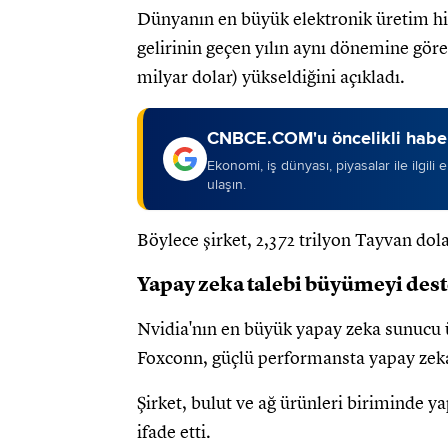
Dünyanın en büyük elektronik üretim hi
gelirinin geçen yılın aynı dönemine göre
milyar dolar) yükseldiğini açıkladı.
CNBCE.COM'u öncelikli haber
Ekonomi, iş dünyası, piyasalar ile ilgili
ulaşın.
Böylece şirket, 2,372 trilyon Tayvan dola
Yapay zeka talebi büyümeyi des
Nvidia'nın en büyük yapay zeka sunucu ü
Foxconn, güçlü performansta yapay zeka y
Şirket, bulut ve ağ ürünleri biriminde yap
ifade etti.