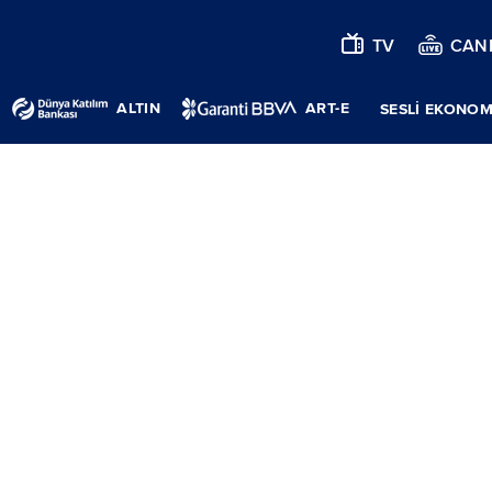
TV
CANL
ALTIN
ART-E
SESLİ EKONOM