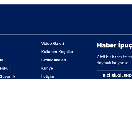
Video Galeri
Haber İpuç
Kullanım Koşulları
Gizli bir haber ipu
iv
Gizlilik İlkeleri
duymak istiyoruz.
enkul
Künye
BİZİ BİLGİLEND
Güvenlik
İletişim
m
Çerez Tercihleri
ji
lanmaktadır. BIST hisse senetleri, VİOP ve tahvil-bono verileri 15 dakika gecikmeli ver
nılamaz, iktibas edilemez, değiştirilemez. BIST ismi altında açıklanan tüm bilgilerin