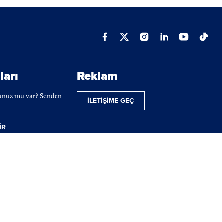
ları
Reklam
cunuz mu var? Senden
İLETİŞİME GEÇ
İR
ilmektedir.
 telif hakları tamamen BIST'e ait olup, tekrar yayınlanamaz.