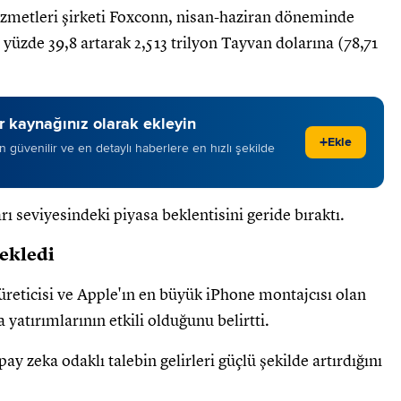
zmetleri şirketi Foxconn, nisan-haziran döneminde
 yüzde 39,8 artarak 2,513 trilyon Tayvan dolarına (78,71
 kaynağınız olarak ekleyin
+
Ekle
 en güvenilir ve en detaylı haberlere en hızlı şekilde
rı seviyesindeki piyasa beklentisini geride bıraktı.
tekledi
reticisi ve Apple'ın en büyük iPhone montajcısı olan
atırımlarının etkili olduğunu belirtti.
ay zeka odaklı talebin gelirleri güçlü şekilde artırdığını