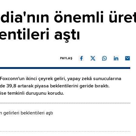
dia'nın önemli üre
entileri aştı
PAYLAŞ
 Foxconn'un ikinci çeyrek geliri, yapay zekâ sunucularına
zde 39,8 artarak piyasa beklentilerini geride bıraktı.
şı ise temkinli duruşunu korudu.