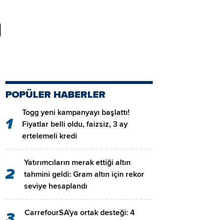
ı
POPÜLER HABERLER
Togg yeni kampanyayı başlattı!
1
Fiyatlar belli oldu, faizsiz, 3 ay
ertelemeli kredi
Yatırımcıların merak ettiği altın
2
tahmini geldi: Gram altın için rekor
seviye hesaplandı
CarrefourSA'ya ortak desteği: 4
3