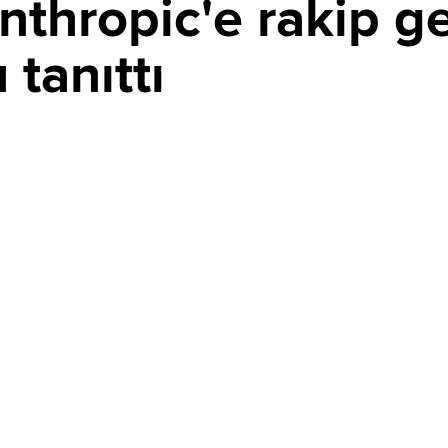
thropic'e rakip ge
tanıttı
PAYLAŞ
 yeni kodlama ajanı Muse Code'u beta olarak tanıttı.
ma, yazılım planlama, test ve doğrulama süreçlerini
sıyla da dikkat çekiyor.