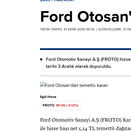
ŞIRKET HABERLERI
Ford Otosan'
YAYIN TARİHİ, 31 EKIM 2025 00:16
GÜNCELLEME, 31 EK
Ford Otomotiv Sanayi A.Ş (FROTO) hisse b
tarihi 3 Aralık olarak duyuruldu.
İlgili Hisse
FROTO
80.45 (-0.12%)
Ford Otomotiv Sanayi A.Ş (FROTO) Kam
ile hisse başı net 5,14 TL temettü dağıta