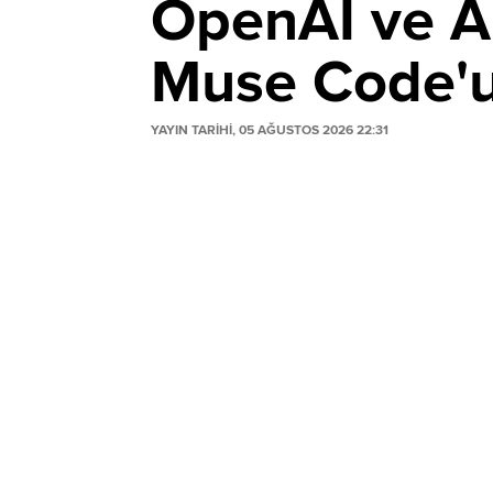
OpenAI ve An
Muse Code'u 
YAYIN TARİHİ, 05 AĞUSTOS 2026 22:31
Meta, OpenAI ve Anthropic'e rakip olacak
Muse Spark 1.2 ile çalışan araç; kod yaz
otomatikleştirirken, agresif fiyatlandırma