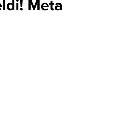
ldi! Meta
Ev sahiplerini ilgilendiriyor: 2027