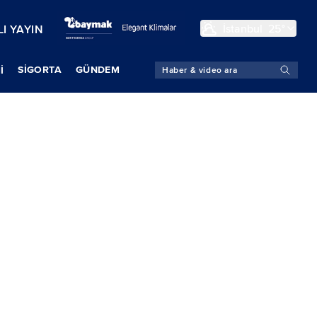
İstanbul
25°
I YAYIN
SIGORTA
GÜNDEM
İ