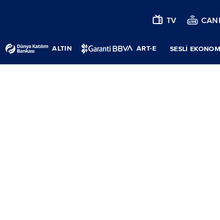
TV
CANL
ALTIN
ART-E
SESLİ EKONOM