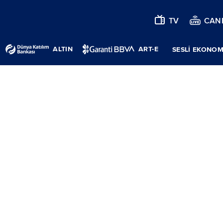
TV
CANL
ALTIN
ART-E
SESLİ EKONOM