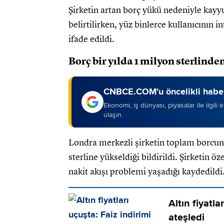
Şirketin artan borç yükü nedeniyle kayy
belirtilirken, yüz binlerce kullanıcının i
ifade edildi.
Borç bir yılda 1 milyon sterlinden
CNBCE.COM'u öncelikli haber
Ekonomi, iş dünyası, piyasalar ile ilgili
ulaşın.
Londra merkezli şirketin toplam borcunu
sterline yükseldiği bildirildi. Şirketin ö
nakit akışı problemi yaşadığı kaydedildi
Altın fiyatla
ateşledi