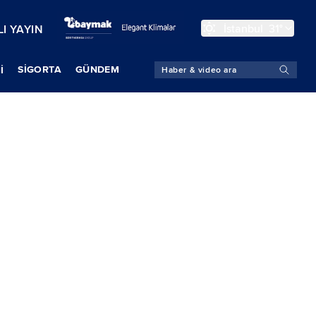
İstanbul
31°
I YAYIN
SIGORTA
GÜNDEM
İ