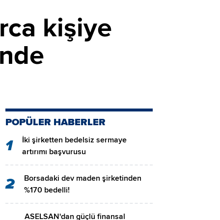
rca kişiye
inde
POPÜLER HABERLER
İki şirketten bedelsiz sermaye
1
artırımı başvurusu
Borsadaki dev maden şirketinden
2
%170 bedelli!
ASELSAN'dan güçlü finansal