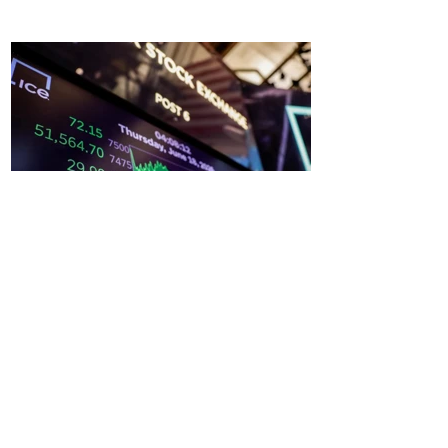
S&P 500 ve Dow Jones'tan tarihi
rekor, Nasdaq'da düşüş!