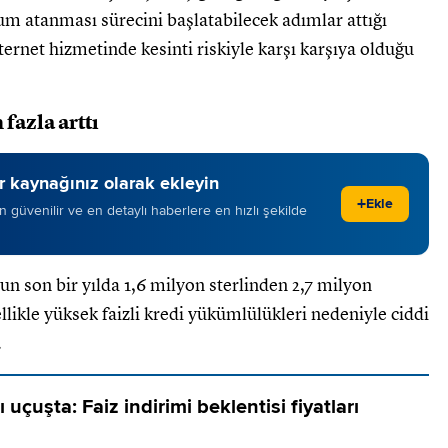
um atanması sürecini başlatabilecek adımlar attığı
nternet hizmetinde kesinti riskiyle karşı karşıya olduğu
 fazla arttı
 kaynağınız olarak ekleyin
+
Ekle
 en güvenilir ve en detaylı haberlere en hızlı şekilde
n son bir yılda 1,6 milyon sterlinden 2,7 milyon
zellikle yüksek faizli kredi yükümlülükleri nedeniyle ciddi
.
rı uçuşta: Faiz indirimi beklentisi fiyatları