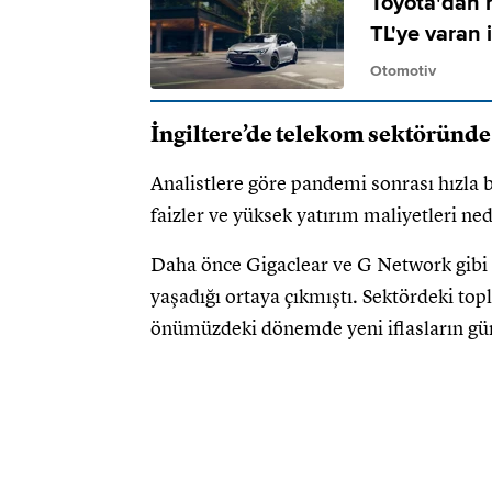
Toyota'dan 
TL'ye varan 
Otomotiv
İngiltere’de telekom sektöründe
Analistlere göre pandemi sonrası hızla b
faizler ve yüksek yatırım maliyetleri ne
Daha önce Gigaclear ve G Network gibi ş
yaşadığı ortaya çıkmıştı. Sektördeki topl
önümüzdeki dönemde yeni iflasların gün