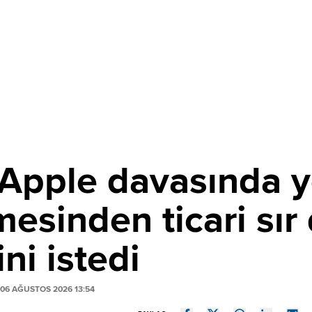
pple davasında ye
sinden ticari sır 
ni istedi
06 AĞUSTOS 2026 13:54