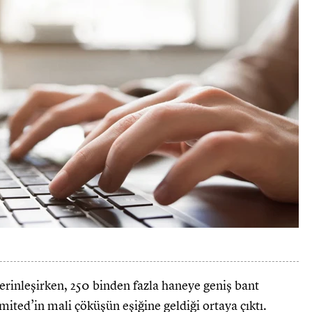
erinleşirken, 250 binden fazla haneye geniş bant
mited’in mali çöküşün eşiğine geldiği ortaya çıktı.