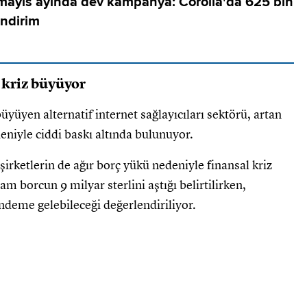
mayıs ayında dev kampanya: Corolla'da 625 bin
indirim
 kriz büyüyor
üyüyen alternatif internet sağlayıcıları sektörü, artan
deniyle ciddi baskı altında bulunuyor.
irketlerin de ağır borç yükü nedeniyle finansal kriz
am borcun 9 milyar sterlini aştığı belirtilirken,
deme gelebileceği değerlendiriliyor.