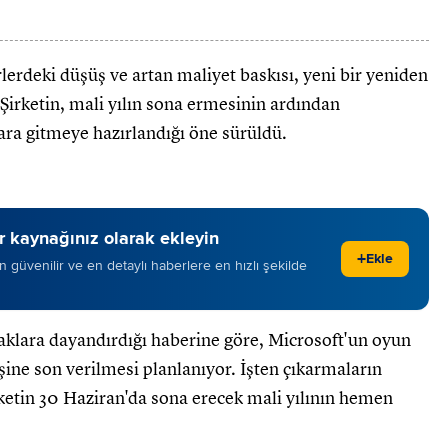
erdeki düşüş ve artan maliyet baskısı, yeni bir yeniden
Şirketin, mali yılın sona ermesinin ardından
ra gitmeye hazırlandığı öne sürüldü.
 kaynağınız olarak ekleyin
+
Ekle
 en güvenilir ve en detaylı haberlere en hızlı şekilde
lara dayandırdığı haberine göre, Microsoft'un oyun
şine son verilmesi planlanıyor. İşten çıkarmaların
ketin 30 Haziran'da sona erecek mali yılının hemen