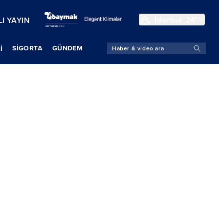
İstanbul
24°
I YAYIN
SIGORTA
GÜNDEM
İ