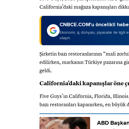
California’daki mağaza kapanışları dikkat
CNBCE.COM'u öncelikli haber
Ekonomi, iş dünyası, piyasalar ile ilgili
ulaşın.
Şirketin bazı restoranlarının “mali zorlu
edilirken, markanın Türkiye pazarına gi
geldi.
California’daki kapanışlar öne ç
Five Guys’ın California, Florida, Illino
bazı restoranları kapanırken, en büyük 
ABD Başkanı'