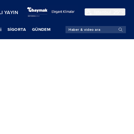
İstanbul
25°
I YAYIN
SIGORTA
GÜNDEM
İ