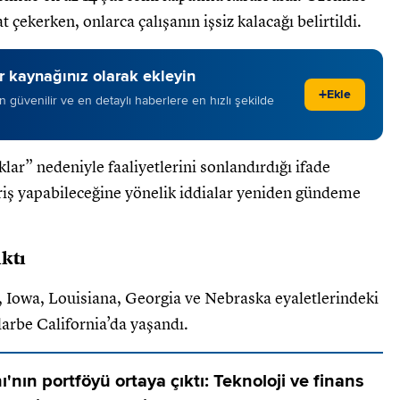
 çekerken, onlarca çalışanın işsiz kalacağı belirtildi.
 kaynağınız olarak ekleyin
+
Ekle
 en güvenilir ve en detaylı haberlere en hızlı şekilde
klar” nedeniyle faaliyetlerini sonlandırdığı ifade
riş yapabileceğine yönelik iddialar yeniden gündeme
ıktı
is, Iowa, Louisiana, Georgia ve Nebraska eyaletlerindeki
darbe California’da yaşandı.
nın portföyü ortaya çıktı: Teknoloji ve finans