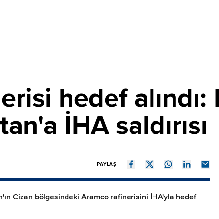
erisi hedef alındı:
an'a İHA saldırısı
PAYLAŞ
'ın Cizan bölgesindeki Aramco rafinerisini İHA'yla hedef