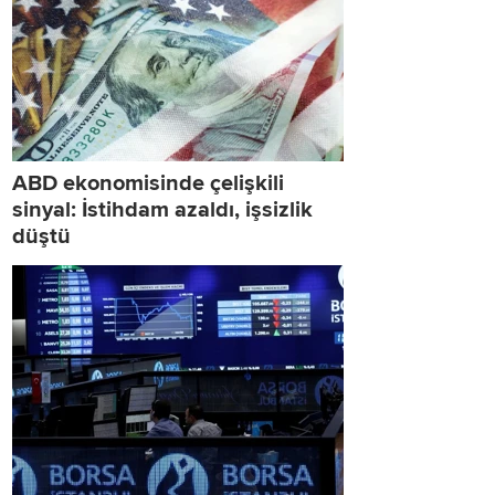
ABD ekonomisinde çelişkili
sinyal: İstihdam azaldı, işsizlik
düştü