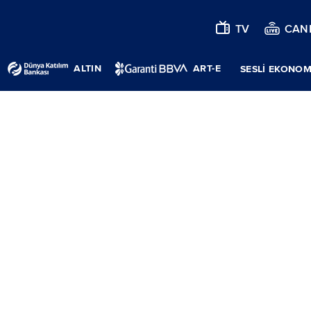
TV
CANL
ALTIN
ART-E
SESLİ EKONOM