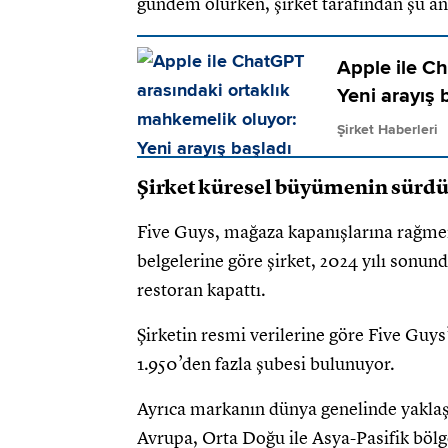
gündem olurken, şirket tarafından şu an
Apple ile C
Yeni arayış 
Şirket Haberleri
Şirket küresel büyümenin sürd
Five Guys, mağaza kapanışlarına rağme
belgelerine göre şirket, 2024 yılı son
restoran kapattı.
Şirketin resmi verilerine göre Five Guy
1.950’den fazla şubesi bulunuyor.
Ayrıca markanın dünya genelinde yaklaşık
Avrupa, Orta Doğu ile Asya-Pasifik bölg