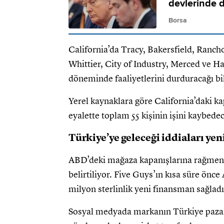
devlerinde d
Borsa
California’da Tracy, Bakersfield, Rancho
Whittier, City of Industry, Merced ve
döneminde faaliyetlerini durduracağı bil
Yerel kaynaklara göre California’daki ka
eyalette toplam 55 kişinin işini kaybedec
Türkiye’ye geleceği iddiaları y
ABD’deki mağaza kapanışlarına rağmen 
belirtiliyor. Five Guys’ın kısa süre ön
milyon sterlinlik yeni finansman sağladığ
Sosyal medyada markanın Türkiye pazarı