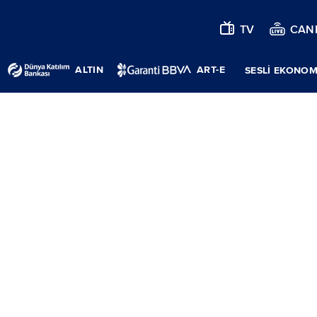
TV
CANL
ALTIN
ART-E
SESLİ EKONOM