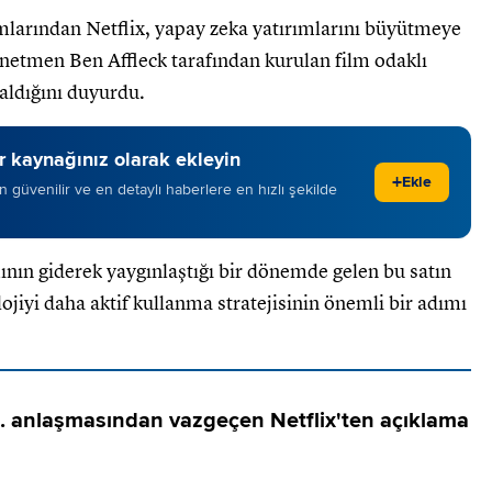
mlarından Netflix, yapay zeka yatırımlarını büyütmeye
netmen Ben Affleck tarafından kurulan film odaklı
 aldığını duyurdu.
 kaynağınız olarak ekleyin
+
Ekle
 en güvenilir ve en detaylı haberlere en hızlı şekilde
nın giderek yaygınlaştığı bir dönemde gelen bu satın
lojiyi daha aktif kullanma stratejisinin önemli bir adımı
. anlaşmasından vazgeçen Netflix'ten açıklama