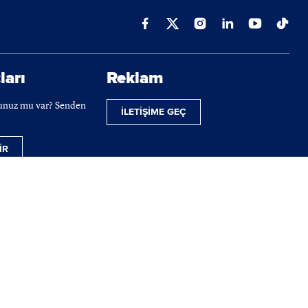
ları
Reklam
cunuz mu var? Senden
İLETİŞİME GEÇ
İR
ilmektedir.
 telif hakları tamamen BIST'e ait olup, tekrar yayınlanamaz.
powered by
bilginpro