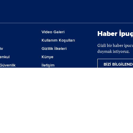
Video Galeri
Haber İpuç
Kullanım Koşulları
Gizli bir haber ipu
iv
Gizlilik İlkeleri
duymak istiyoruz.
enkul
Künye
BİZİ BİLGİLEND
Güvenlik
İletişim
m
Çerez Tercihleri
ji
lanmaktadır. BIST hisse senetleri, VİOP ve tahvil-bono verileri 15 dakika gecikmeli ver
nılamaz, iktibas edilemez, değiştirilemez. BIST ismi altında açıklanan tüm bilgilerin