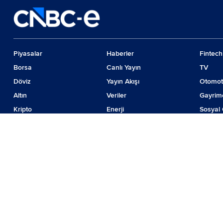
Piyasalar
Haberler
Fintech
Borsa
Canlı Yayın
TV
Döviz
Yayın Akışı
Otomot
Altın
Veriler
Gayrim
Kripto
Enerji
Sosyal 
Emtia
Girişim
Günde
Faiz
İş Dünyası
Teknolo
© 2024 CNBC LLC. Tüm hakları sakladır
Piyasa verileri Forinvest Yazılım ve Teknolojileri Hizmetleri A.Ş. tarafından sağ
BIST isim ve logosu "koruma marka belgesi" altında korunmakta olup izinsiz kulla