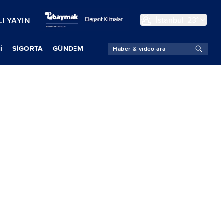
İstanbul
23°
I YAYIN
SIGORTA
GÜNDEM
İ