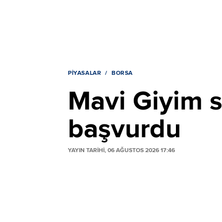
PIYASALAR
BORSA
Mavi Giyim s
başvurdu
YAYIN TARİHİ, 06 AĞUSTOS 2026 17:46
Mavi Giyim, pay geri alım programı kapsa
itfası için sermaye azaltımı sürecini başl