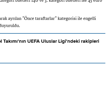
ategori biletleri 140 ve 3. kategori biletleri ise 45 euro
arak ayrılan "Önce taraftarlar" kategorisi ile engelli
k duyuruldu.
ol Takımı'nın UEFA Uluslar Ligi'ndeki rakipleri