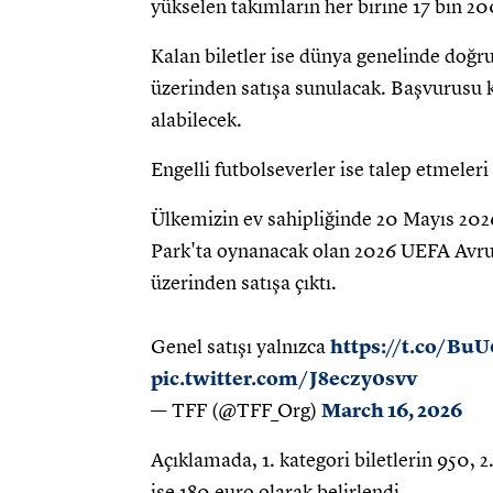
yükselen takımların her birine 17 bin 200
Kalan biletler ise dünya genelinde doğr
üzerinden satışa sunulacak. Başvurusu kab
alabilecek.
Engelli futbolseverler ise talep etmeleri 
Ülkemizin ev sahipliğinde 20 Mayıs 20
Park'ta oynanacak olan 2026 UEFA Avrupa 
üzerinden satışa çıktı.
Genel satışı yalnızca
https://t.co/Bu
pic.twitter.com/J8eczy0svv
— TFF (@TFF_Org)
March 16, 2026
Açıklamada, 1. kategori biletlerin 950, 2. 
ise 180 euro olarak belirlendi.