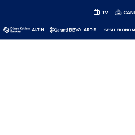
TV
CANL
ALTIN
ART-E
SESLİ EKONOM