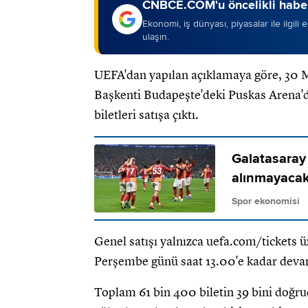
CNBCE.COM'u öncelikli haber
Ekonomi, iş dünyası, piyasalar ile ilgili
ulaşın.
UEFA'dan yapılan açıklamaya göre, 30 M
Başkenti Budapeşte'deki Puskas Arena'
biletleri satışa çıktı.
Galatasaray
alınmayaca
Spor ekonomisi
Genel satışı yalnızca uefa.com/tickets ü
Perşembe günü saat 13.00'e kadar deva
Toplam 61 bin 400 biletin 39 bini doğrud