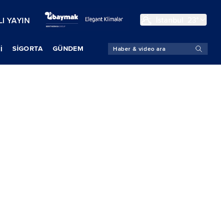
İstanbul
23°
I YAYIN
SIGORTA
GÜNDEM
İ