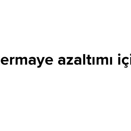
ermaye azaltımı iç
PAYLAŞ
mında edindiği 14,512 milyon TL nominal değerli payların
attı. Şirket, esas sözleşme değişikliği için SPK'ya