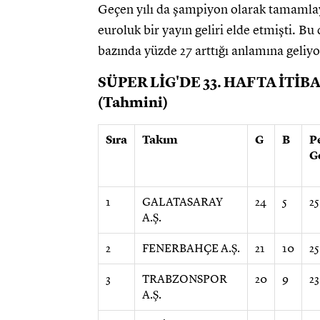
Geçen yılı da şampiyon olarak tamamla
euroluk bir yayın geliri elde etmişti. Bu
bazında yüzde 27 arttığı anlamına geliyo
SÜPER LİG'DE 33. HAFTA İTİ
(Tahmini)
Sıra
Takım
G
B
P
Ge
1
GALATASARAY
24
5
2
A.Ş.
2
FENERBAHÇE A.Ş.
21
10
2
3
TRABZONSPOR
20
9
2
A.Ş.