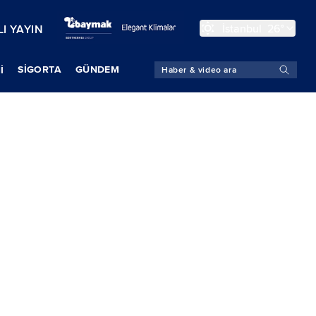
İstanbul
26°
I YAYIN
SIGORTA
GÜNDEM
İ