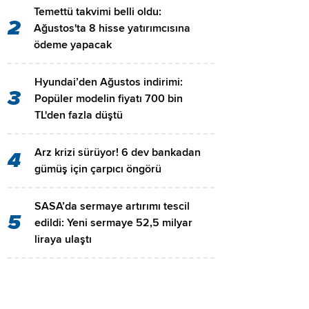
Temettü takvimi belli oldu:
2
Ağustos'ta 8 hisse yatırımcısına
ödeme yapacak
Hyundai’den Ağustos indirimi:
3
Popüler modelin fiyatı 700 bin
TL'den fazla düştü
Arz krizi sürüyor! 6 dev bankadan
4
gümüş için çarpıcı öngörü
SASA’da sermaye artırımı tescil
5
edildi: Yeni sermaye 52,5 milyar
liraya ulaştı