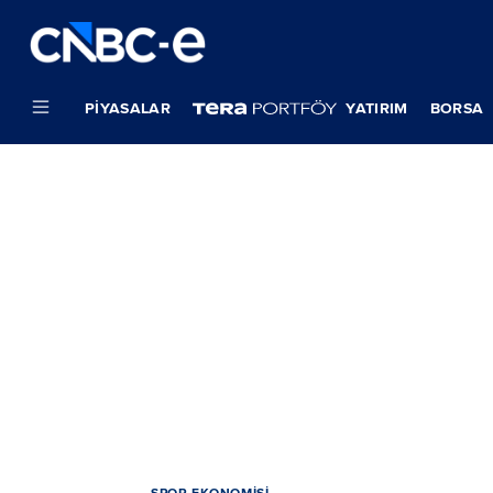
PIYASALAR
YATIRIM
BORSA