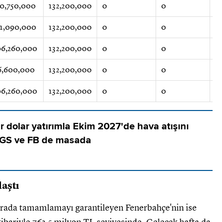
20,750,000
132,200,000
0
0
2
11,090,000
132,200,000
0
0
2
06,260,000
132,200,000
0
0
2
6,600,000
132,200,000
0
0
2
06,260,000
132,200,000
0
0
2
 dolar yatırımla Ekim 2027'de hava atışını
 GS ve FB de masada
laştı
sırada tamamlamayı garantileyen Fenerbahçe'nin ise