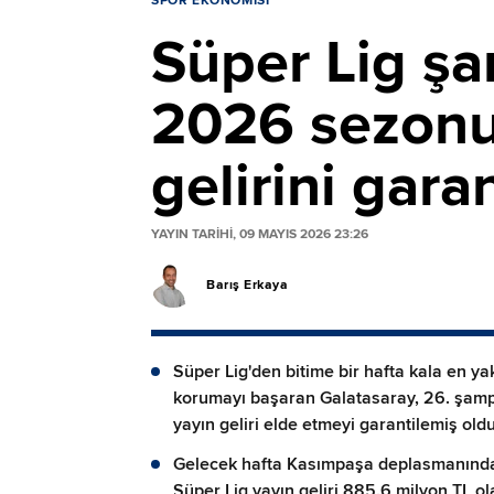
SPOR EKONOMISI
Süper Lig ş
2026 sezonu
gelirini garan
YAYIN TARİHİ, 09 MAYIS 2026 23:26
Barış Erkaya
Süper Lig'den bitime bir hafta kala en ya
korumayı başaran Galatasaray, 26. şampi
yayın geliri elde etmeyi garantilemiş oldu
Gelecek hafta Kasımpaşa deplasmanında 
Süper Lig yayın geliri 885.6 milyon TL o