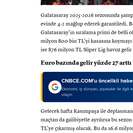
Galatasaray 2025-2026 sezonunda şampyo
evinde 4-2 mağlup ederek garantiledi. 
Galatasaray'ın sıralama primi de belli o
milyon 800 bin TL'yi kasasına koymayı g
ise 876 milyon TL Süper Lig havuz gelir
Euro bazında gelir yüzde 27 arttı
CNBCE.COM'u öncelikli haber
Ekonomi, iş dünyası, piyasalar ile ilgili
ulaşın.
Gelecek hafta Kasımpaşa ile deplasmand
maçtan da galibiyetle ayrılırsa bu sezon
TL'ye çıkarmış olacak. Bu da 16.6 milyon