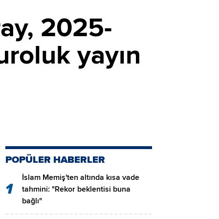
ay, 2025-
uroluk yayın
POPÜLER HABERLER
İslam Memiş'ten altında kısa vade
1
tahmini: "Rekor beklentisi buna
bağlı"