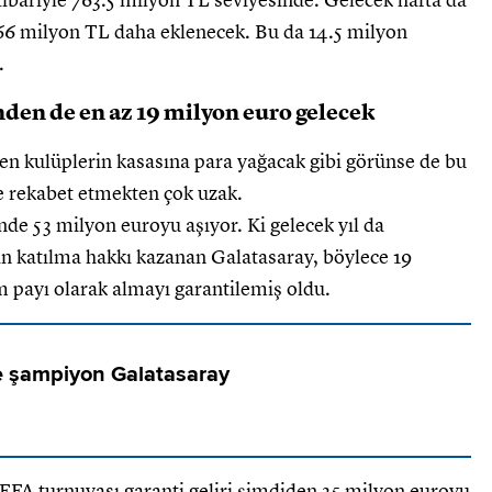
itibariyle 763.5 milyon TL seviyesinde. Gelecek hafta da
6 milyon TL daha eklenecek. Bu da 14.5 milyon
.
nden de en az 19 milyon euro gelecek
den kulüplerin kasasına para yağacak gibi görünse de bu
le rekabet etmekten çok uzak.
de 53 milyon euroyu aşıyor. Ki gelecek yıl da
n katılma hakkı kazanan Galatasaray, böylece 19
m payı olarak almayı garantilemiş oldu.
e şampiyon Galatasaray
FA turnuvası garanti geliri şimdiden 35 milyon euroyu