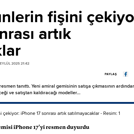
lerin fişini çekiyo
rası artık
lar
EYLÜL 2025 21:42
PAYLAŞ
 resmen tanıttı. Yeni amiral gemisinin satışa çıkmasının ardında
ceği ve satıştan kaldıracağı modeller...
gemisi iPhone 17'yi resmen duyurdu