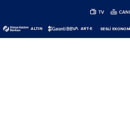
TV
CANL
ALTIN
ART-E
SESLİ EKONOM