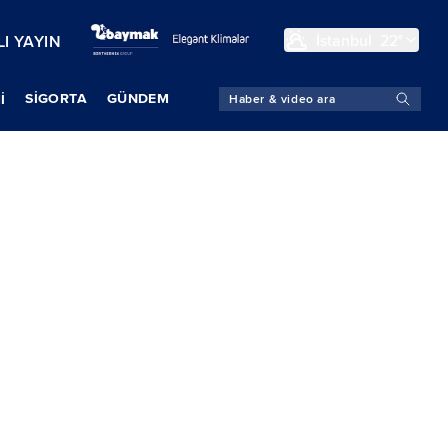
İstanbul
22°
I YAYIN
SIGORTA
GÜNDEM
İ