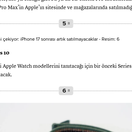
Pro Max’in Apple’ın sitesinde ve mağazalarında satılmadığ
5
8
s 10
ni Apple Watch modellerini tanıtacağı için bir önceki Serie
racak.
6
8