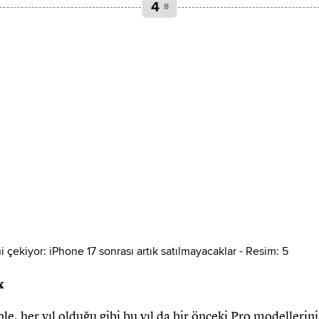
4
8
x
le, her yıl olduğu gibi bu yıl da bir önceki Pro modellerini